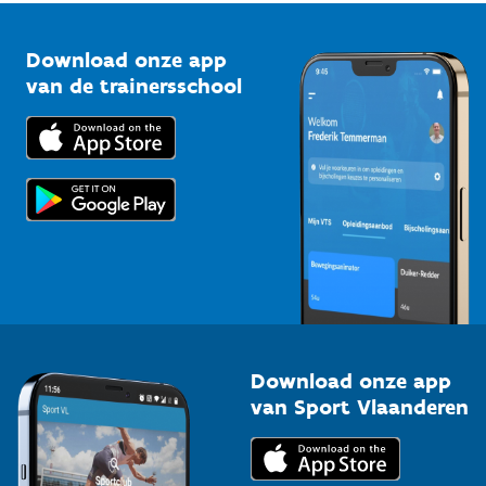
Vlaamse Trainersschool
Sportclubs
Kennisplatform
Download onze app
Bedrijven
van de trainersschool
Downloads
Trainers en begeleiders
Voor de pers
Scholen
Topsporters
Organisatoren van sportevenementen
Download onze app
van Sport Vlaanderen