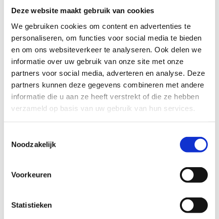
Deze website maakt gebruik van cookies
We gebruiken cookies om content en advertenties te
Start 2 Ice Skate
personaliseren, om functies voor social media te bieden
en om ons websiteverkeer te analyseren. Ook delen we
Met Start 2 Ice Skate leren we
kids van 4 tot 8
informatie over uw gebruik van onze site met onze
jaar
de essentials van het schaatsen: starten,
partners voor social media, adverteren en analyse. Deze
stoppen, draaien.
10 speelse lessen
waar
partners kunnen deze gegevens combineren met andere
kinderen vertrouwen opdoen en plezier beleven
informatie die u aan ze heeft verstrekt of die ze hebben
op het ijs. Zo zijn ze helemaal klaar voor de
verzameld op basis van uw gebruik van hun services.
toekomst!
Elke woensdag van 14 januari 2026 tot en met
Toestemmingsselectie
Noodzakelijk
25 maart 2026. (In de krokusvakantie is er geen
les)
Voorkeuren
13.00 tot 13.45 uur
EXTRA:
13.45 tot 14.30 uur
Statistieken
Locatie: Sport Vlaanderen Herentals