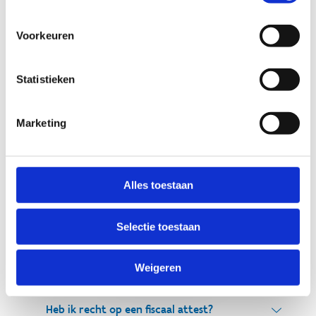
€ 78,00)
NIEUW!
Elke woensdag van 14.00 tot 15.30, van
Voorkeuren
22 april 2026 tot en met 20 mei 2026. (5 lessen -
€ 65,00)
Statistieken
Locatie: Sport Vlaanderen Herentals
Marketing
Ontdek de Vlaamse Wielerschool
Alles toestaan
Schrijf je in
voor Start 2
Selectie toestaan
MTB
Weigeren
Heb ik recht op een fiscaal attest?