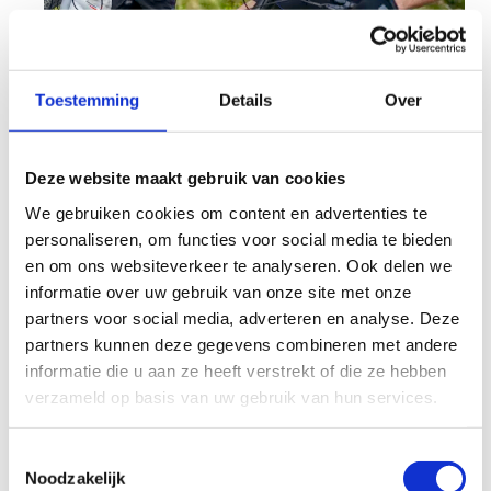
Start 2 MTB
Toestemming
Details
Over
Herentals is hét mountainbike-walhalla van de
Kempen, óók voor kinderen. Met onze lessenreeks
'Start 2 MTB' helpen we
kinderen tussen
8 en 12
Deze website maakt gebruik van cookies
jaar
op weg om
veilig, gecontroleerd en met
We gebruiken cookies om content en advertenties te
veel plezier
rond te rijden op de mountainbike.
personaliseren, om functies voor social media te bieden
De ervaren mountainbike-lesgevers van de
en om ons websiteverkeer te analyseren. Ook delen we
Vlaamse Wielerschool nemen de kinderen mee op
informatie over uw gebruik van onze site met onze
sleeptouw doorheen de prachtige Herentalse
partners voor social media, adverteren en analyse. Deze
bossen.
partners kunnen deze gegevens combineren met andere
informatie die u aan ze heeft verstrekt of die ze hebben
Er staan twee gloednieuwe lessenreeksen klaar in
verzameld op basis van uw gebruik van hun services.
2026:
Elke woensdag van 14.00 tot 15.30, van 25
Toestemmingsselectie
februari 2026 tot en met 1 april 2026. (6 lessen -
Noodzakelijk