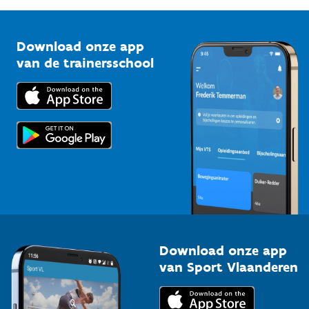
G-sport
Vlaamse Trainersschool
Sportclubs
Kennisplatform
Download onze app
Bedrijven
van de trainersschool
Downloads
Trainers en begeleiders
Voor de pers
Scholen
Topsporters
Organisatoren van sportevenementen
Download onze app
van Sport Vlaanderen