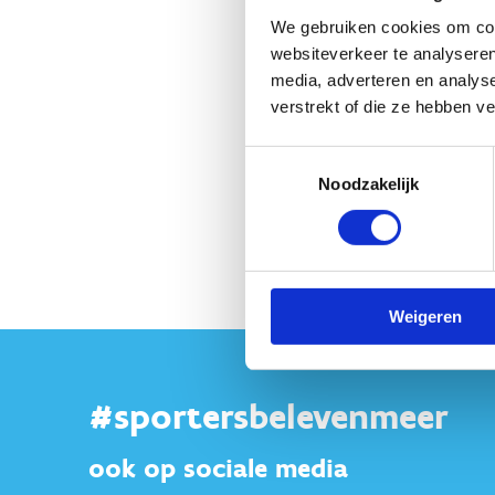
Cir
We gebruiken cookies om cont
hel
websiteverkeer te analyseren
media, adverteren en analys
In
verstrekt of die ze hebben v
Toestemmingsselectie
Noodzakelijk
Weigeren
#sportersbelevenmeer
ook op sociale media