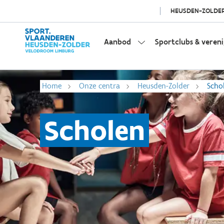
HEUSDEN-ZOLDE
Aanbod
Sportclubs & veren
Home
Onze centra
Heusden-Zolder
Scho
Scholen