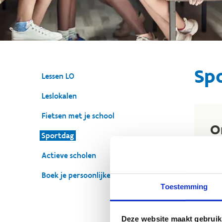
Sp
Lessen LO
Leslokalen
Fietsen met je school
O
Sportdag
V
Actieve scholen
Bel
Boek je persoonlijke kennismaking
out
Toestemming
spo
tra
aan
Deze website maakt gebruik