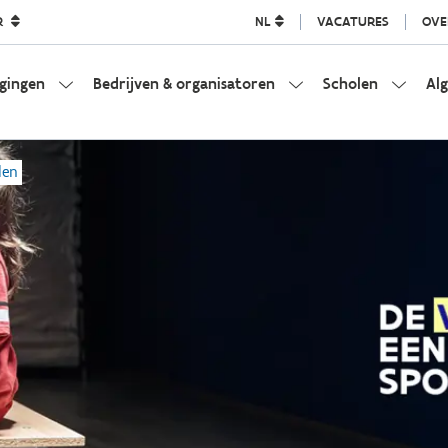
R
NL
VACATURES
OVE
igingen
Bedrijven & organisatoren
Scholen
Al
len