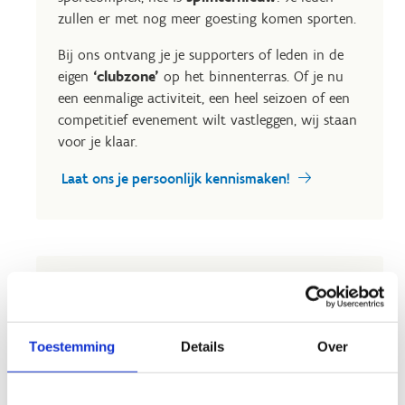
zullen er met nog meer goesting komen sporten.
Bij ons ontvang je je supporters of leden in de
eigen
‘clubzone’
op het binnenterras. Of je nu
een eenmalige activiteit, een heel seizoen of een
competitief evenement wilt vastleggen, wij staan
voor je klaar.
Laat ons je persoonlijk kennismaken!
De troeven van ons
multisportterrein
Toestemming
Details
Over
Het middenplein, met een indrukwekkende
oppervlakte kan door netten onderverdeeld
worden in
4 sportterreinen
, waardoor meerdere