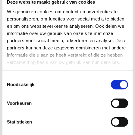
Deze website maakt gebruik van cookies
sporten tegelijkertijd plaats kunnen vinden. We
We gebruiken cookies om content en advertenties te
zijn
ultramodern
met bijvoorbeeld onze
personaliseren, om functies voor social media te bieden
basketbalringen die met lasers vanuit het
en om ons websiteverkeer te analyseren. Ook delen we
plafond op de juiste hoogte worden gehangen.
informatie over uw gebruik van onze site met onze
Daarnaast kunnen we velden klaarzetten voor
partners voor social media, adverteren en analyse. Deze
o.a. badminton, zaalvoetbal, volleybal, pickleball,
partners kunnen deze gegevens combineren met andere
enz.
informatie die u aan ze heeft verstrekt of die ze hebben
Kleedkamers en douches
zijn natuurlijk
verzameld op basis van uw gebruik van hun services.
inbegrepen in de huur. De locatie is
vlot
bereikbaar
en ligt in de
groene oase van
Toestemmingsselectie
Bolderberg
, net langs Circuit Zolder.
Noodzakelijk
Voorkeuren
Statistieken