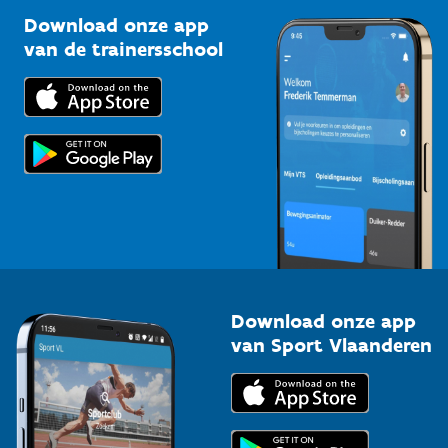
Sportclubs
Kennisplatform
Download onze app
Bedrijven
van de trainersschool
Downloads
Trainers en begeleiders
Voor de pers
Scholen
Topsporters
Organisatoren van sportevenementen
Download onze app
van Sport Vlaanderen