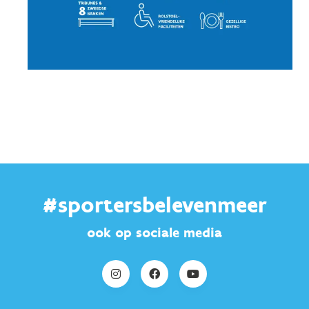
#sportersbelevenmeer
ook op sociale media