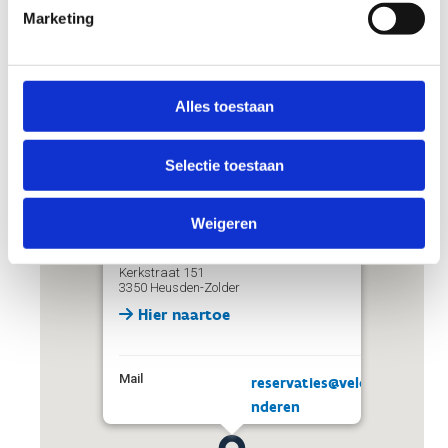
Marketing
Alles toestaan
Selectie toestaan
Weigeren
SPORT VLAANDEREN HEUSDEN-ZOLDER VELODROOM
LIMBURG
Kerkstraat 151
3350 Heusden-Zolder
Hier naartoe
Mail
reservaties@velodroom.vlaa
nderen
Telefoon
+32 11 12 30 17