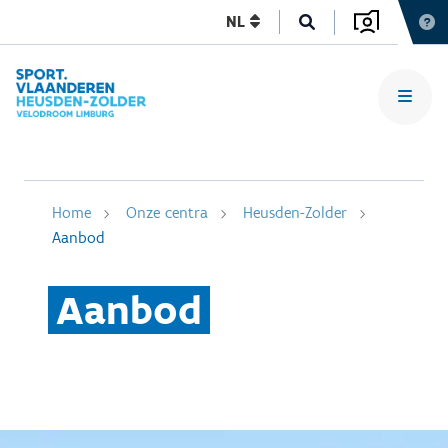
NL
Home
Onze centra
Heusden-Zolder
Aanbod
Aanbod