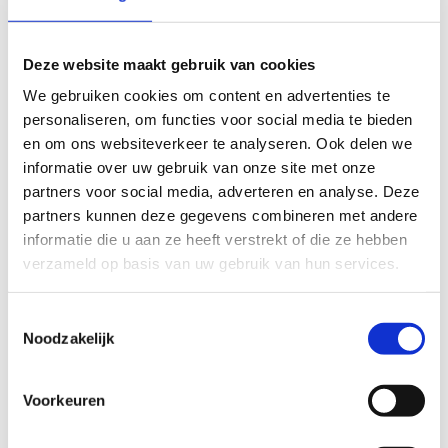
Laat je team
inspireren
door de unieke
sfeer van deze dynamische sportlocatie.
Deze website maakt gebruik van cookies
We beschikken over
5 volledig
uitgeruste en modern ingerichte
We gebruiken cookies om content en advertenties te
vergaderzalen
, geschikt voor zowel
personaliseren, om functies voor social media te bieden
kleine meetings als grotere
en om ons websiteverkeer te analyseren. Ook delen we
bijeenkomsten. Of je nu een korte
informatie over uw gebruik van onze site met onze
vergadering plant of een volledige dag
partners voor social media, adverteren en analyse. Deze
inclusief teambuilding en catering, wij
partners kunnen deze gegevens combineren met andere
denken graag met je mee.
informatie die u aan ze heeft verstrekt of die ze hebben
verzameld op basis van uw gebruik van hun services.
Op zoek naar een formule op maat?
Geen enkel probleem. We luisteren naar
Toestemmingsselectie
je wensen en stellen met plezier een
Noodzakelijk
voorstel samen dat perfect aansluit bij
jouw noden.
Voorkeuren
Neem contact met ons op en ontdek de
kracht van vergaderen in een omgeving