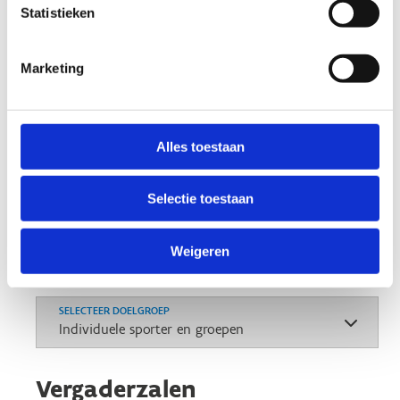
Statistieken
vol energie, sportieve ambitie en
professionele faciliteiten.
Marketing
Alles toestaan
Meer info & reserveer nu
Selectie toestaan
+32 11 12 30 17
Stuur een bericht
Weigeren
SELECTEER DOELGROEP
Vergaderzalen