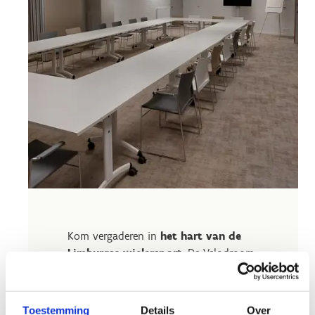
Kom vergaderen in
het hart van de
Limburgse wielersport
. De Velodroom
in Heusden-Zolder ademt topsport en
vormt het decor waar Belgische renners
dagelijks trainen en grenzen verleggen.
Toestemming
Details
Over