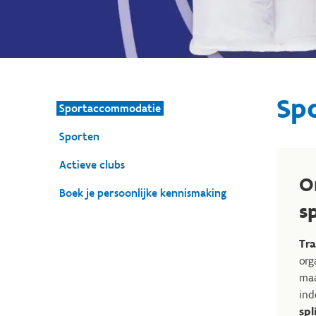
Sp
Sportaccommodatie
Sporten
Actieve clubs
O
Boek je persoonlijke kennismaking
s
Tra
org
maa
ind
spl