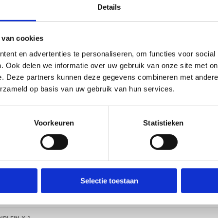
Details
Mail
reservaties@velo
nderen
 van cookies
Telefoon
+32 11 12 30 17
ent en advertenties te personaliseren, om functies voor social
. Ook delen we informatie over uw gebruik van onze site met on
e. Deze partners kunnen deze gegevens combineren met andere i
erzameld op basis van uw gebruik van hun services.
Voorkeuren
Statistieken
CTEER DOELGROEP
ieven
Selectie toestaan
ef (standaardtarief/bedrijfstarief)