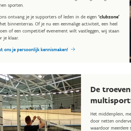
en sporten.
 ons ontvang je je supporters of leden in de eigen
‘clubzone’
het binnenterras. Of je nu een eenmalige activiteit, een heel
zoen of een competitief evenement wilt vastleggen, wij staan
r je klaar.
at ons je persoonlijk kennismaken!
De troeven
multisport
Het middenplein, m
door netten onderv
waardoor meerdere sp