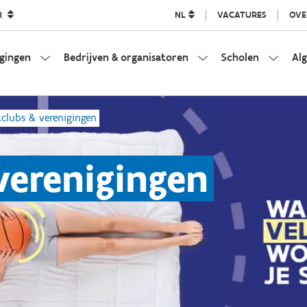
R
NL
VACATURES
OVE
igingen
Bedrijven & organisatoren
Scholen
Al
tclubs & verenigingen
verenigingen