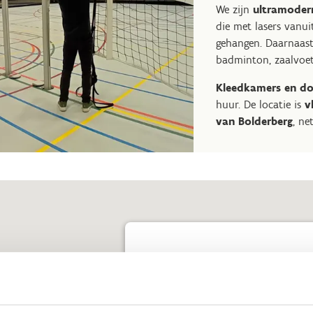
We zijn
ultramoder
die met lasers vanu
gehangen. Daarnaast
badminton, zaalvoetb
Kleedkamers en d
huur. De locatie is
v
van Bolderberg
, ne
SPORT VLAANDEREN HEUSDEN-ZOLDER 
LIMBURG
Kerkstraat 151
3350 Heusden-Zolder
Hier naartoe