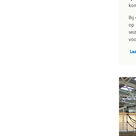
kom
Bij
op 
sei
voo
La