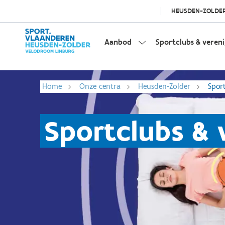
HEUSDEN-ZOLDE
Aanbod
Sportclubs & veren
Home
Onze centra
Heusden-Zolder
Spor
Sportclubs & 