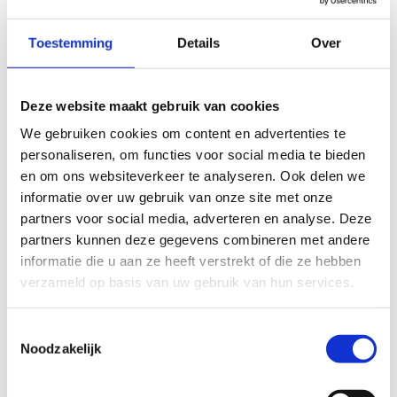
Kleedkamers (zonder gebruik andere faciliteiten)
Toestemming
Details
Over
KLEEDKAMER INDIVIDUEEL GEBRUIK
€ 2,50
Deze website maakt gebruik van cookies
KLEEDKAMER GROEPSGEBRUIK
We gebruiken cookies om content en advertenties te
personaliseren, om functies voor social media te bieden
€ 15,00
en om ons websiteverkeer te analyseren. Ook delen we
informatie over uw gebruik van onze site met onze
Vergaderzalen
partners voor social media, adverteren en analyse. Deze
partners kunnen deze gegevens combineren met andere
(vergaderopstelling)
informatie die u aan ze heeft verstrekt of die ze hebben
verzameld op basis van uw gebruik van hun services.
Uurtarief (standaardtarief/bedrijfstarief)
MEETING ROOM 1 (8 PERS)
Toestemmingsselectie
Noodzakelijk
€ 15,00/ € 30,00
MEETINGROOM 2 (14 PERS)