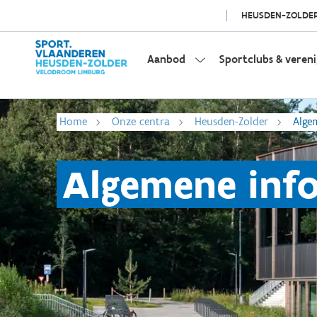
HEUSDEN-ZOLDE
Aanbod
Sportclubs & veren
Home
Onze centra
Heusden-Zolder
Alge
Algemene inf