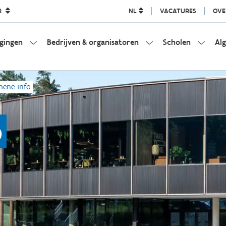
R
NL
VACATURES
OVE
igingen
Bedrijven & organisatoren
Scholen
Al
mene info
o