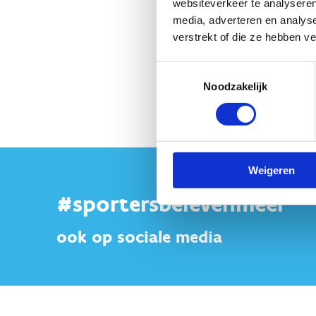
websiteverkeer te analyseren
media, adverteren en analys
verstrekt of die ze hebben v
Toestemmingsselectie
Noodzakelijk
Weigeren
#sportersbelevenmeer
ook op sociale media