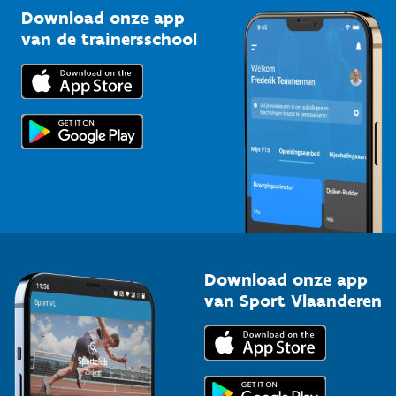
Kennisplatform
Download onze app
Bedrijven
van de trainersschool
Downloads
Trainers en begeleiders
Voor de pers
Scholen
Topsporters
Organisatoren van sportevenementen
Download onze app
van Sport Vlaanderen