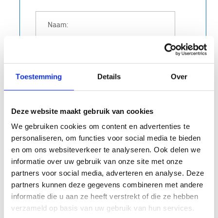
Toestemming
Details
Over
Ik heb interesse in:
Winterabonnement
Jaarabonnement
Deze website maakt gebruik van cookies
Ja, ik geef toestemming om mijn gegevens
We gebruiken cookies om content en advertenties te
op te slaan en te verwerken.
personaliseren, om functies voor social media te bieden
en om ons websiteverkeer te analyseren. Ook delen we
Anti-Robot Verification
informatie over uw gebruik van onze site met onze
Click to start verification
partners voor social media, adverteren en analyse. Deze
Friendly
Captcha ⇗
partners kunnen deze gegevens combineren met andere
informatie die u aan ze heeft verstrekt of die ze hebben
verzameld op basis van uw gebruik van hun services.