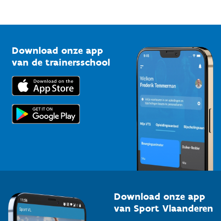
Mountainbikeroutes
Onze nieuwsbrieven
1210 Brussel
G-sport
Vlaamse Trainersschool
Sportclubs
Kennisplatform
Download onze app
Bedrijven
van de trainersschool
Downloads
Trainers en begeleiders
Voor de pers
Scholen
Topsporters
Organisatoren van sportevenementen
Download onze app
van Sport Vlaanderen