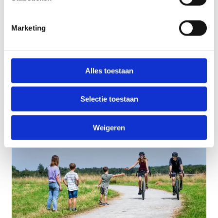
het traject van de route tussen fietsknooppunt 21
en knooppunt 47 (Leiestreek).
Marketing
Ontdek wanneer deze sportieve weekends
plaatshebben en reserveer tijdig je plaatsje. Je kan
je eigen fiets meebrengen of bij ons een
mountainbike huren.
Alles toestaan
Ontdek alles over onze sportieve weekends
Selectie toestaan
Weigeren