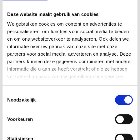
hippische clubs, wielerclubs als andere sportclubs
ontvangen we met open armen!
Deze website maakt gebruik van cookies
We gebruiken cookies om content en advertenties te
Wij bekijken graag met jou de verschillende
personaliseren, om functies voor social media te bieden
mogelijkheden en werken een op maat gemaakt
en om ons websiteverkeer te analyseren. Ook delen we
programma uit.
informatie over uw gebruik van onze site met onze
Op sportstage in Waregem
partners voor social media, adverteren en analyse. Deze
partners kunnen deze gegevens combineren met andere
informatie die u aan ze heeft verstrekt of die ze hebben
verzameld op basis van uw gebruik van hun services.
Kom op sportief weekend
Toestemmingsselectie
Noodzakelijk
Zin in een weekendje erop uit met familie of
vrienden? In ons centrum organiseren we
Voorkeuren
verschillende sportieve weekends. Er zijn
verschillende uitgestippelde fiets- en wandelroutes
en bovendien ligt Sport Vlaanderen Waregem op
Statistieken