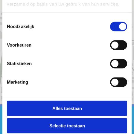
verzameld op basis van uw gebruik van hun services.
Toestemmingsselectie
Noodzakelijk
Voorkeuren
Statistieken
+
Marketing
-
Alles toestaan
#sportersbelevenmeer
Selectie toestaan