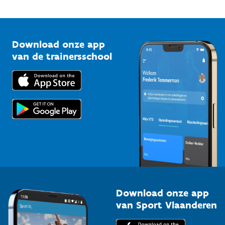
Onze nieuwsbrieven
1210 Brussel
G-sport
Vlaamse Trainersschool
Sportclubs
Kennisplatform
Download onze app
Bedrijven
van de trainersschool
Downloads
Trainers en begeleiders
Voor de pers
Scholen
Topsporters
Organisatoren van sportevenementen
Download onze app
van Sport Vlaanderen