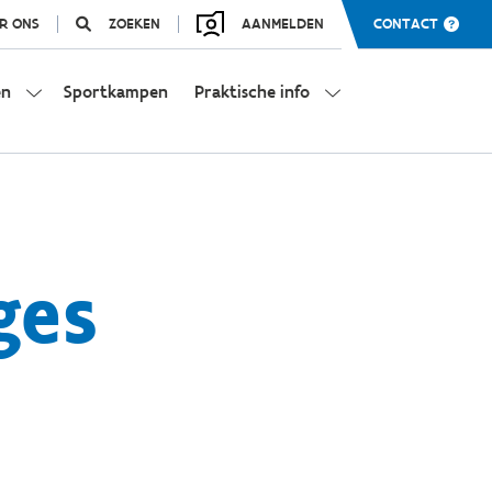
R ONS
ZOEKEN
AANMELDEN
CONTACT
en
Sportkampen
Praktische info
ges