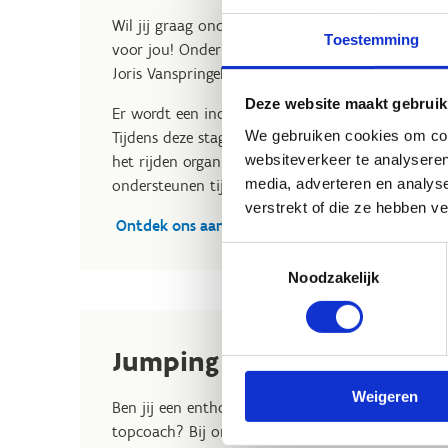
Wil jij graag ondergedompeld worden binnen de ev
Toestemming
voor jou! Onder leiding van onze ervaren trainers
Joris Vanspringel en Lieve Van Vliet (Start 2 Cross
Deze website maakt gebruik
Er wordt een individuele dressuurtraining voorzie
We gebruiken cookies om cont
Tijdens deze stages integreren we ook een sessie 
websiteverkeer te analyseren
het rijden organiseren we ook enkele praktische en
media, adverteren en analys
ondersteunen tijdens wedstrijden.
verstrekt of die ze hebben v
Ontdek ons aanbod & schrijf je in
Toestemmingsselectie
Noodzakelijk
Jumping
Weigeren
Ben jij een enthousiaste ruiter die op zoek is naa
topcoach? Bij ons ben je aan het goeie adres. O