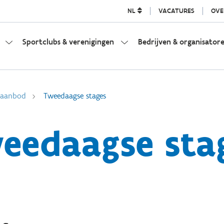
NL
VACATURES
OVE
Sportclubs & verenigingen
Bedrijven & organisator
l aanbod
Tweedaagse stages
eedaagse sta