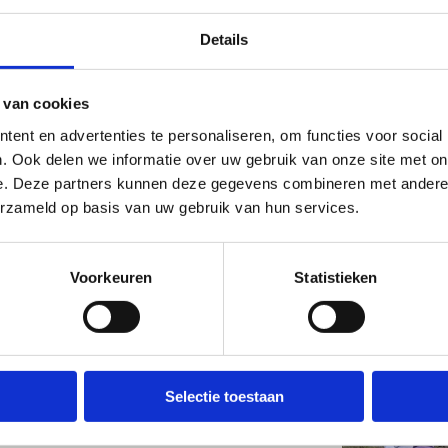
entingdiscipline? Dan zijn deze stages iets
Details
 zoals o.a. An-Sofie Coevoet, Marc Rigouts,
) wordt er twee dagen intensief getraind.
 van cookies
n, een springtraining en twee crosstrainingen.
ent en advertenties te personaliseren, om functies voor social
met onze paardrijsimulator ‘Maestro’. Naast
. Ook delen we informatie over uw gebruik van onze site met on
 theoretische activiteiten die je extra
e. Deze partners kunnen deze gegevens combineren met andere i
erzameld op basis van uw gebruik van hun services.
Voorkeuren
Statistieken
Selectie toestaan
r een toegankelijke springstage bij een
nder leiding van topcoach Rik Deraedt wordt