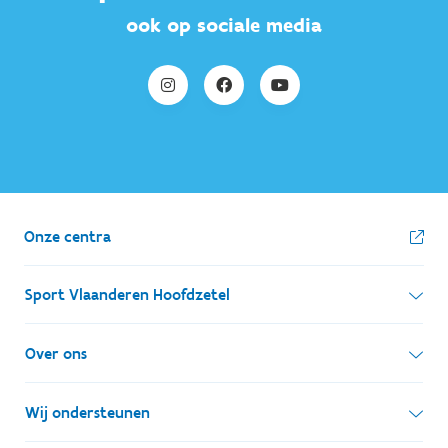
ook op sociale media
Onze centra
Sport Vlaanderen Hoofdzetel
Simon Bolivarlaan 17
Over ons
1000 Brussel
Wie zijn we, wat doen we
Wij ondersteunen
Ondernemingsnummer: BE 0248.142.826
Onze centra