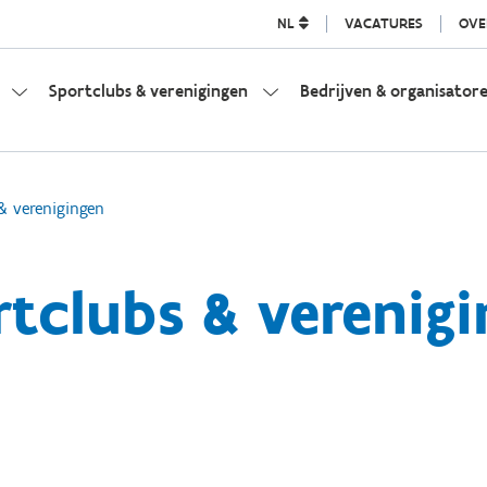
NL
VACATURES
OVE
Sportclubs & verenigingen
Bedrijven & organisator
& verenigingen
tclubs & verenig