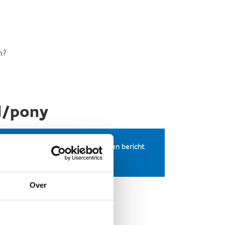
n?
d/pony
Stuur een bericht
Website
Over