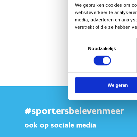
G-p
We gebruiken cookies om cont
websiteverkeer te analyseren
media, adverteren en analys
verstrekt of die ze hebben v
Toestemmingsselectie
Noodzakelijk
Weigeren
#sportersbelevenmeer
ook op sociale media