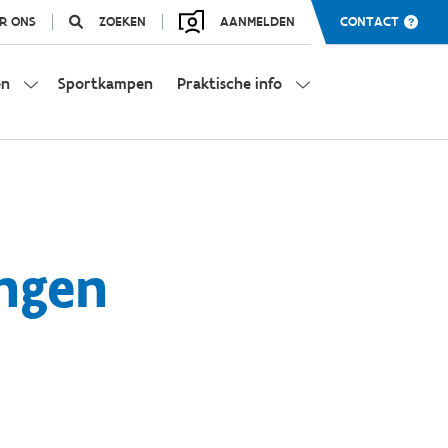
R ONS
ZOEKEN
AANMELDEN
CONTACT
en
Sportkampen
Praktische info
ingen