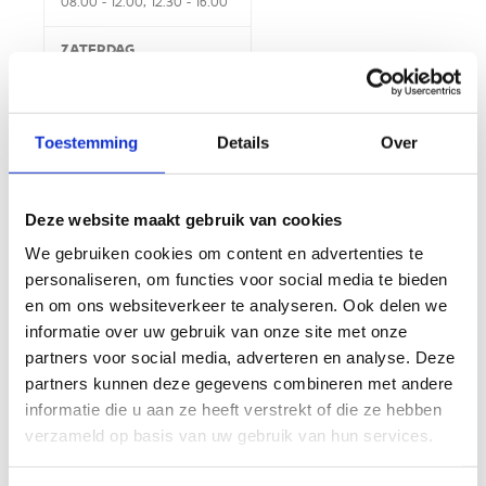
08:00 - 12:00, 12:30 - 16:00
ZATERDAG
Gesloten
Toestemming
Details
Over
ZONDAG
Gesloten
Deze website maakt gebruik van cookies
We gebruiken cookies om content en advertenties te
personaliseren, om functies voor social media te bieden
SPORTACCOMODATIE
en om ons websiteverkeer te analyseren. Ook delen we
informatie over uw gebruik van onze site met onze
MAANDAG
partners voor social media, adverteren en analyse. Deze
partners kunnen deze gegevens combineren met andere
08:00 - 22:00
informatie die u aan ze heeft verstrekt of die ze hebben
DINSDAG
verzameld op basis van uw gebruik van hun services.
08:00 - 22:00