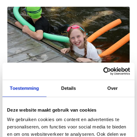
Praktisch:
Toestemming
Details
Over
Voor iedereen van 9 tot en met 12 jaar die
comfortabel 100m kan zwemmen
Deze website maakt gebruik van cookies
De 4-delige lessenreeks gaat door op zaterdag
We gebruiken cookies om content en advertenties te
van 13u tot 14u
personaliseren, om functies voor social media te bieden
De lessenreeks start op 23 mei en eindigt op
en om ons websiteverkeer te analyseren. Ook delen we
13 juni 2026