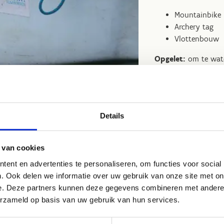
Mountainbike
Archery tag
Vlottenbouw
Opgelet:
om te wate
zwemvaardigheden he
zwemmen kan er een
Details
Stel zelf
 van cookies
ent en advertenties te personaliseren, om functies voor social
We geven je al graag
. Ook delen we informatie over uw gebruik van onze site met on
uitzien. Je hebt bij
e. Deze partners kunnen deze gegevens combineren met andere i
splitsen wij de groe
erzameld op basis van uw gebruik van hun services.
programma klaar: