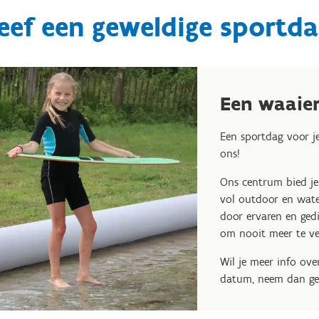
eef een geweldige sportda
Een waaie
Een sportdag voor je
ons!
Ons centrum bied je
vol outdoor en wate
door ervaren en ged
om nooit meer te v
Wil je meer info ov
datum, neem dan ge