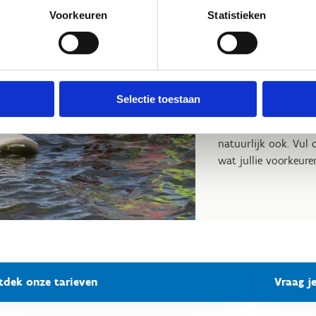
09u00-12u00: i
Voorkeuren
Statistieken
13u00-16u00: i
Voor groep 2 hebbe
09u00-12u00: i
13u00-16u00: i
Selectie toestaan
Wil iedereen graag 
natuurlijk ook. Vul
wat jullie voorkeure
tdek onze tarieven
Vraag j