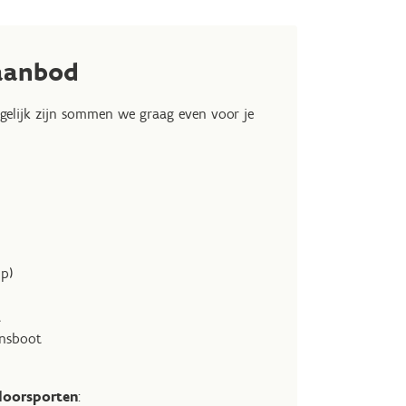
aanbod
gelijk zijn sommen we graag even voor je
p)
t
ansboot
doorsporten
: