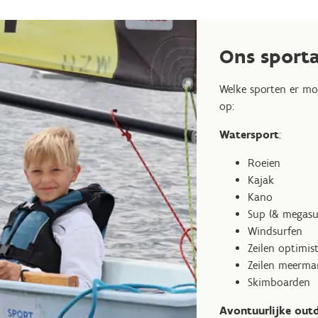
Ons sport
Welke sporten er mo
op:
Watersport
:
Roeien
Kajak
Kano
Sup (& megasu
Windsurfen
Zeilen optimis
Zeilen meerm
Skimboarden
Avontuurlijke out