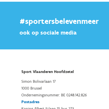
#sportersbelevenmeer
ook op sociale media
Sport Vlaanderen Hoofdzetel
Simon Bolivarlaan 17
1000 Brussel
Ondernemingsnummer: BE 0248.142.826
Postadres
Koning Albert II-laan 15 bus 273