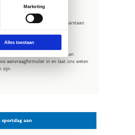
nitiatie zeilen
Marketing
nitiatie windsurfen
n we het volgende programma klaarstaan:
nitiatie kajak
nitiatie sup
Alles toestaan
dezelfde sporten ontdekken? Dat kan
 ons aanvraagformulier in en laat ons weten
n zijn.
e sportdag aan