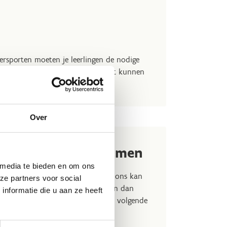
rsporten moeten je leerlingen de nodige
bben. Vanaf 7 leerlingen die niet kunnen
 alternatief voorzien worden.
Over
 jouw programma samen
 media te bieden en om ons
 een idee hoe een sportdag er bij ons kan
ze partners voor social
voorbeeld een klas met 24 leerlingen dan
nformatie die u aan ze heeft
p in 2 en staat er voor groep 1 het volgende