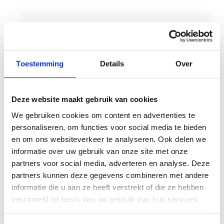
Hoe gaat het praktisch in zijn
werk?
Toestemming
Details
Over
Vul ons inschrijvingsformulier in, geef daar jullie
voorkeursdatum door, laat weten welke
watersporten jullie willen uitproberen en wij
Deze website maakt gebruik van cookies
stellen een programma voor jullie samen.
We gebruiken cookies om content en advertenties te
En dan mogen jullie alvast beginnen dromen van
personaliseren, om functies voor social media te bieden
jullie allereerste watersportavontuur!
en om ons websiteverkeer te analyseren. Ook delen we
informatie over uw gebruik van onze site met onze
partners voor social media, adverteren en analyse. Deze
partners kunnen deze gegevens combineren met andere
informatie die u aan ze heeft verstrekt of die ze hebben
verzameld op basis van uw gebruik van hun services.