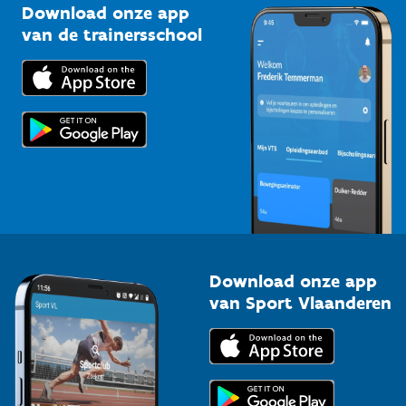
Kennisplatform
Download onze app
Bedrijven
van de trainersschool
Downloads
Trainers en begeleiders
Voor de pers
Scholen
Topsporters
Organisatoren van sportevenementen
Download onze app
van Sport Vlaanderen