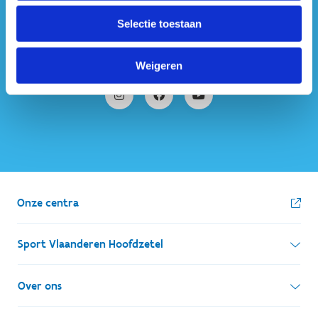
#sportersbelevenmeer
Selectie toestaan
ook op sociale media
Weigeren
Onze centra
Sport Vlaanderen Hoofdzetel
Simon Bolivarlaan 17
Over ons
1000 Brussel