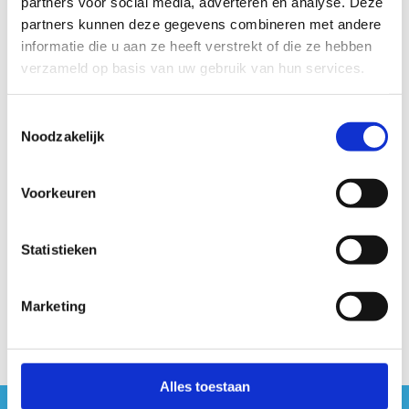
partners voor social media, adverteren en analyse. Deze
partners kunnen deze gegevens combineren met andere
informatie die u aan ze heeft verstrekt of die ze hebben
verzameld op basis van uw gebruik van hun services.
Toestemmingsselectie
Noodzakelijk
Voorkeuren
Logo Sport Vlaanderen wit
Bekijk
Statistieken
Download het logo van Sport Vlaanderen
wit in png
Marketing
Alles toestaan