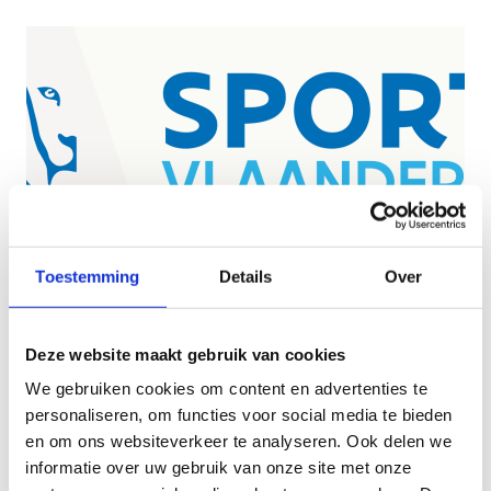
Toestemming
Details
Over
Logo Sport Vlaanderen kleur
transparante achtergrond
Bekijk
Deze website maakt gebruik van cookies
Download het logo Sport Vlaanderen kleur
We gebruiken cookies om content en advertenties te
transparante achtergrond in png
personaliseren, om functies voor social media te bieden
en om ons websiteverkeer te analyseren. Ook delen we
informatie over uw gebruik van onze site met onze