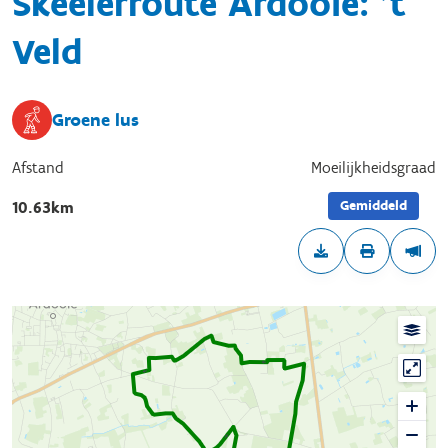
Skeelerroute Ardooie: 't
Veld
Groene lus
Afstand
Moeilijkheidsgraad
Gemiddeld
10.63km