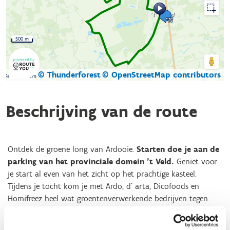
500 m
© Thunderforest
© OpenStreetMap contributors
Kaartgegevens
Beschrijving van de route
Ontdek de groene long van Ardooie.
Starten doe je aan de
parking van het provinciale domein ’t Veld.
Geniet voor
je start al even van het zicht op het prachtige kasteel.
Tijdens je tocht kom je met Ardo, d’ arta, Dicofoods en
Homifreez heel wat groentenverwerkende bedrijven tegen.
Ardooie wordt dan ook niet voor niets de groententuin van
Europa genoemd. Dit merk je niet alleen aan de bedrijven die