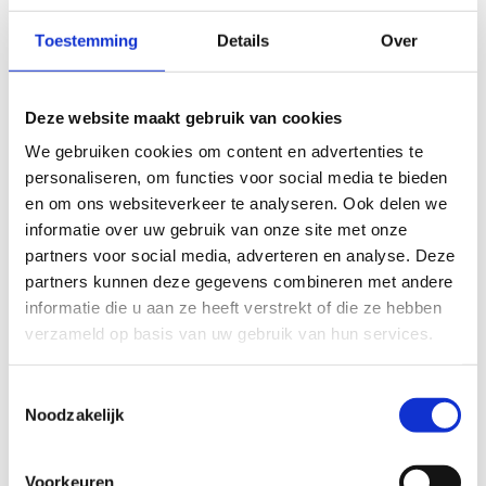
je op je tocht tegenkomt, maar ook aan de vele uitgestrekte
landerijen.
Toestemming
Details
Over
Na je tocht kan je nog even genieten van de prachtige
natuur in ’t Veld of nagenieten op het terras van de
Deze website maakt gebruik van cookies
plaatselijke brasserie “de keunepuppe”.
We gebruiken cookies om content en advertenties te
De totale lengte van de tocht is 10,7km.
personaliseren, om functies voor social media te bieden
en om ons websiteverkeer te analyseren. Ook delen we
Onderweg kun je aansluiten op de routes van Emelgem en
informatie over uw gebruik van onze site met onze
Pittem.
partners voor social media, adverteren en analyse. Deze
partners kunnen deze gegevens combineren met andere
informatie die u aan ze heeft verstrekt of die ze hebben
Het Skeelernetwerk Midwest
waaiert uit over de gemeenten
verzameld op basis van uw gebruik van hun services.
Ardooie, Hooglede, Ingelmunster, Izegem, Ledegem,
Lichtervelde, Meulebeke, Moorslede, Oostrozebeke, Pittem,
Roeselare, Ruiselede, Staden, Tielt, Wielsbeke en Wingene met
Toestemmingsselectie
een totale afstand van circa 450km.
Noodzakelijk
Je skeelert kilometers langs een gevarieerd ruraal en stedelijk
Voorkeuren
landschap. Naast de mooie uitzichten zijn er ook leuke