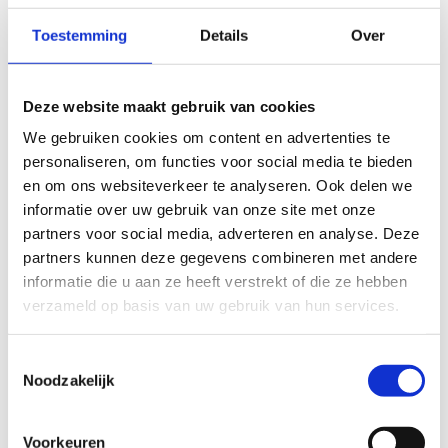
De blauwe lus van 36 km start in Langemark – OC Den
Tap en het sportcentrum van Houthulst. Je passseert
Toestemming
Details
Over
o.a. enkele mooie kerkewegels en het Vrijbos in
Houthulst
De rode lus van 54,5 km start in Staden – sportcentrum
Deze website maakt gebruik van cookies
De Wankaarde en het sportcentrum van Houthulst. Je
We gebruiken cookies om content en advertenties te
passeert o.a. Stadenberg en een mooie passage door het
personaliseren, om functies voor social media te bieden
(Vrij)bos van Houthulst .
en om ons websiteverkeer te analyseren. Ook delen we
De groene lus van 33 km start in Moorslede –
informatie over uw gebruik van onze site met onze
sportcentrum Grimmertinge. Rustige landelijke wegen en
partners voor social media, adverteren en analyse. Deze
enkele onverharde passages wisselen elkaar af. Je rijdt
partners kunnen deze gegevens combineren met andere
door Westrozebeke en rond Oostnieuwkerke.
informatie die u aan ze heeft verstrekt of die ze hebben
verzameld op basis van uw gebruik van hun services.
Startplaatsen
Paardedreef
6
8650
Houthulst
Toestemmingsselectie
Noodzakelijk
Klerkenstraat
37A
8920
Langemark-Poelkapelle
Voorkeuren