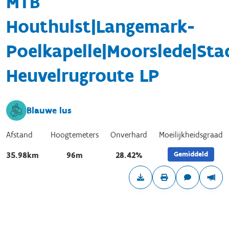
MTB
Houthulst|Langemark-
Poelkapelle|Moorslede|Sta
Heuvelrugroute LP
Blauwe lus
Afstand
Hoogtemeters
Onverhard
Moeilijkheidsgraad
Gemiddeld
35.98km
96m
28.42%