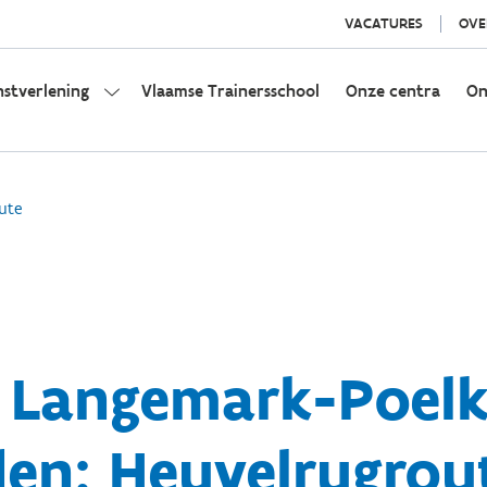
VACATURES
OVE
nstverlening
Vlaamse Trainersschool
Onze centra
On
ute
 Langemark-Poelka
den: Heuvelrugrou