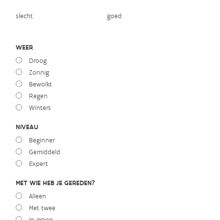
slecht
goed
WEER
Droog
Zonnig
Bewolkt
Regen
Winters
NIVEAU
Beginner
Gemiddeld
Expert
MET WIE HEB JE GEREDEN?
Alleen
Met twee
In groep