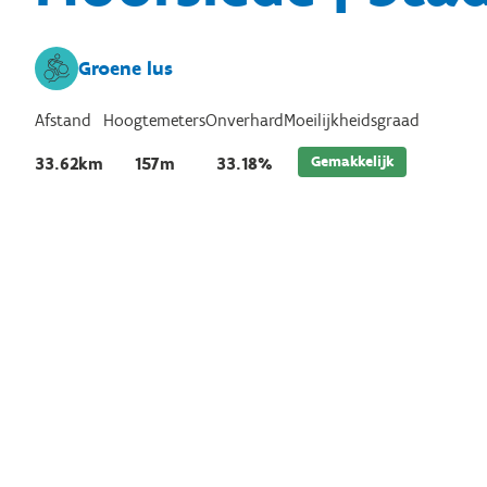
Groene lus
Afstand
Hoogtemeters
Onverhard
Moeilijkheidsgraad
Gemakkelijk
33.62km
157m
33.18%