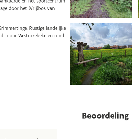
 Wankaarde en het sportcentrum
age door het (Vrij)bos van
rimmertinge. Rustige landelijke
ijdt door Westrozebeke en rond
Beoordeling