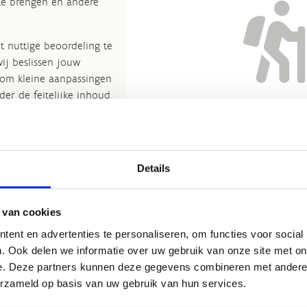
 te brengen en andere
t nuttige beoordeling te
wij beslissen jouw
 om kleine aanpassingen
der de feitelijke inhoud
Nog geen reviews... Zo’n verbo
rheid te verbeteren.​
heeft gewoon nog niemand 
kijkje bij de
FAQ
.
et
Routemeldpunt
.
Details
ort.vlaanderen
.​
 van cookies
ent en advertenties te personaliseren, om functies voor social
. Ook delen we informatie over uw gebruik van onze site met on
e. Deze partners kunnen deze gegevens combineren met andere i
erzameld op basis van uw gebruik van hun services.