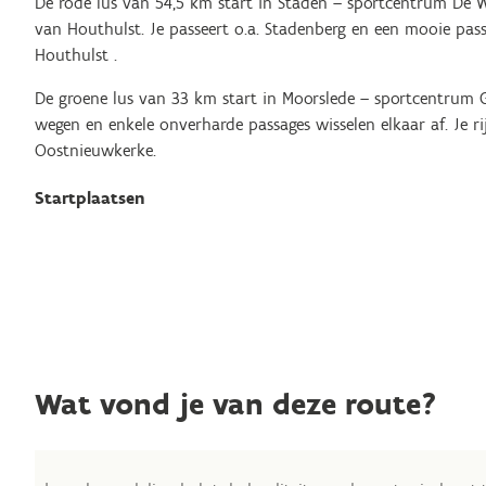
De rode lus van 54,5 km start in Staden – sportcentrum De
van Houthulst. Je passeert o.a. Stadenberg en een mooie pass
Houthulst .
De groene lus van 33 km start in Moorslede – sportcentrum G
wegen en enkele onverharde passages wisselen elkaar af. Je r
Oostnieuwkerke.
Startplaatsen
Wat vond je van deze route?