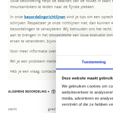
Jouw beoordeling helpt de kwaliteit van de routes in kaart
mountainbikers te leiden naar de fijnste plekken.
In onze
beoordelingsrichtlijnen
vind je tips om een oprech
schrijven. Respecteer je onze richtlijnen niet, dan kunnen 
beoordelingen te verwijderen. Wij behouden ons het recht
aan te brengen in het tekstgedeelte van jouw evaluatie zon
ervan te veranderen, bijvoorbeeld om taalfouten en leesbaa
Voor meer informatie over onze routestructuren, neem een 
Wil je een probleem melden op een route? Ga dan naar h
Toestemming
Heb je een vraag, contacteer ons via
sportievevrijetijd@sp
Deze website maakt gebruik
We gebruiken cookies om cont
ALGEMENE BEOORDELING *
websiteverkeer te analyseren
media, adverteren en analys
verstrekt of die ze hebben v
slecht
goed