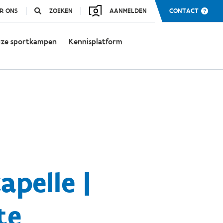
R ONS
ZOEKEN
AANMELDEN
CONTACT
ze sportkampen
Kennisplatform
pelle |
te