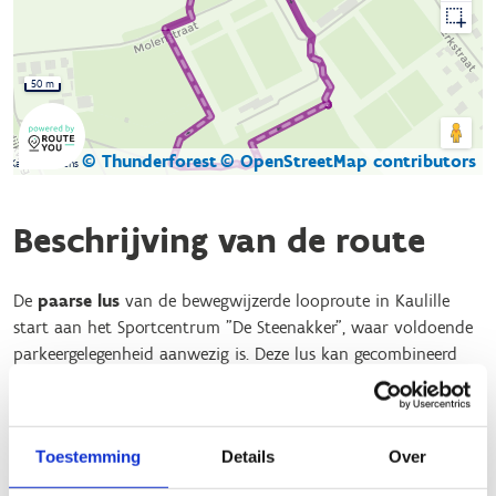
50 m
© Thunderforest
© OpenStreetMap contributors
Kaartgegevens
Beschrijving van de route
De
paarse lus
van de bewegwijzerde looproute in Kaulille
start aan het Sportcentrum "De Steenakker", waar voldoende
parkeergelegenheid aanwezig is. Deze lus kan gecombineerd
worden met een blauwe lus van 3,5 km en een rode lus van
5,7 km voor een uitgebreidere wandelervaring.
De route is nog steeds goed beloopbaar tijdens nattere
Toestemming
Details
Over
periodes dankzij de schors als ondergrond.