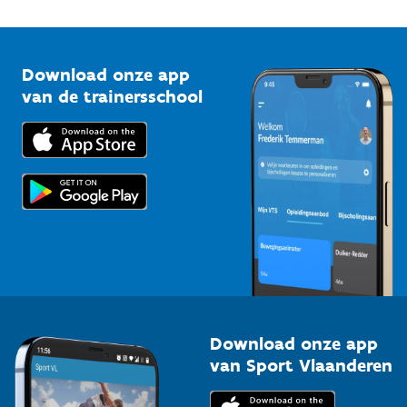
1210 Brussel
G-sport
Vlaamse Trainersschool
Sportclubs
Kennisplatform
Download onze app
Bedrijven
van de trainersschool
Downloads
Trainers en begeleiders
Voor de pers
Scholen
Topsporters
Organisatoren van sportevenementen
Download onze app
van Sport Vlaanderen