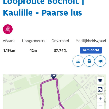
Looproute Bocholt |
Kaulille - Paarse lus
Afstand
Hoogtemeters
Onverhard
Moeilijkheidsgraad
Gemiddeld
1.19km
12m
87.74%