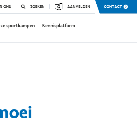
R ONS
ZOEKEN
AANMELDEN
CONTACT
ze sportkampen
Kennisplatform
moei