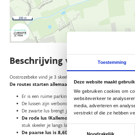
200 m
Beschrijving van de route
Toestemming
Oostrozebeke vind je 3 skeelerroutes terug.
Deze website maakt gebruik
De routes starten allemaal aan BKO ‘De Wiemkes’, Ravo
We gebruiken cookies om cont
Er is een ruime parking op het Gemeenteplein.
websiteverkeer te analyseren
De lussen zijn verbonden met de skeelerroutes in Wiels
media, adverteren en analys
De zwarte lus brengt jullie van het centrum van Oostr
verstrekt of die ze hebben v
De rode lus (Kallemoeistraat) is de kortste lus en i
stuk skeeler je langs landelijke, vlakke wegen. Ideaal v
Toestemmingsselectie
De paarse lus is 8,60 km
en brengt jullie naar ‘De Gi
Noodzakelijk