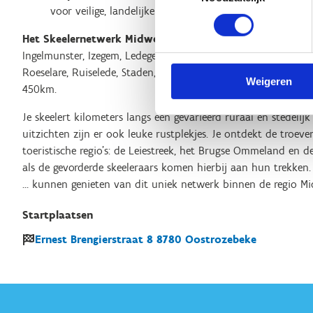
voor veilige, landelijke wegen gekozen.
Het Skeelernetwerk Midwest
waaiert uit over de gemeente
Ingelmunster, Izegem, Ledegem, Lichtervelde, Meulebeke, Moor
Roeselare, Ruiselede, Staden, Tielt, Wielsbeke en Wingene met
Weigeren
450km.
Je skeelert kilometers langs een gevarieerd ruraal en stedeli
uitzichten zijn er ook leuke rustplekjes. Je ontdekt de troev
toeristische regio's: de Leiestreek, het Brugse Ommeland en d
als de gevorderde skeeleraars komen hierbij aan hun trekken. 
… kunnen genieten van dit uniek netwerk binnen de regio Mi
Startplaatsen
Ernest Brengierstraat
8
8780
Oostrozebeke