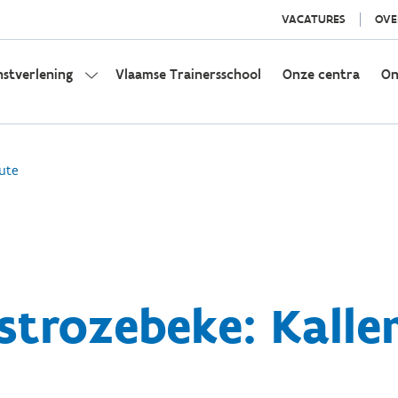
VACATURES
OVE
nstverlening
Vlaamse Trainersschool
Onze centra
On
ute
strozebeke: Kalle