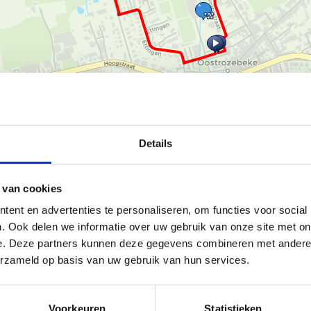
Ka
Details
 van cookies
ttestraat 1, Oostrozebeke.
ent en advertenties te personaliseren, om functies voor social
. Ook delen we informatie over uw gebruik van onze site met on
beke, Meulebeke en Ingelmunster.
e. Deze partners kunnen deze gegevens combineren met andere i
ozebeke naar het kanaal.
erzameld op basis van uw gebruik van hun services.
s 3,20 km lang.
Het grootste
oor met kinderen.
nste’. Ook tijdens deze route werd
Voorkeuren
Statistieken