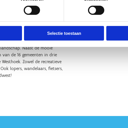
n Ardooie, Hooglede,
slede, Oostrozebeke, Pittem,
 een totale afstand van circa
Selectie toestaan
jk landschap. Naast de mooie
en van de 16 gemeenten in drie
e Westhoek. Zowel de recreatieve
Ook lopers, wandelaars, fietsers,
dwest!