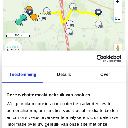
500 m
© Thunderforest
© OpenStreetMap contributors
Kaartgegevens
Beschrijving van de route
Toestemming
Details
Over
Het Skeelernetwerk Midwest
waaiert uit over de gemeenten
Deze website maakt gebruik van cookies
Ardooie, Hooglede, Ingelmunster, Izegem, Ledegem,
We gebruiken cookies om content en advertenties te
Lichtervelde, Meulebeke, Moorslede, Oostrozebeke, Pittem,
personaliseren, om functies voor social media te bieden
Roeselare, Ruiselede, Staden, Tielt, Wielsbeke en Wingene met
en om ons websiteverkeer te analyseren. Ook delen we
een totale afstand van circa 450km.
informatie over uw gebruik van onze site met onze