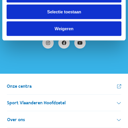
#sportersbelevenmeer
Selectie toestaan
ook op sociale media
Weigeren
Onze centra
Sport Vlaanderen Hoofdzetel
Simon Bolivarlaan 17
Over ons