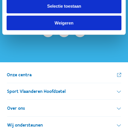
#sportersbelevenmeer
Selectie toestaan
ook op sociale media
Weigeren
Onze centra
Sport Vlaanderen Hoofdzetel
Simon Bolivarlaan 17
Over ons
1000 Brussel
Wie zijn we, wat doen we
Wij ondersteunen