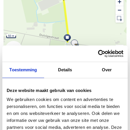
50 m
© Thunderforest
© OpenStreetMap contributors
Kaartgegevens
Toestemming
Details
Over
Beschrijving van de route
Deze website maakt gebruik van cookies
Het Skeelernetwerk Midwest waaiert uit over de gemeenten
We gebruiken cookies om content en advertenties te
Ardooie, Hooglede, Ingelmunster, Izegem, Ledegem,
personaliseren, om functies voor social media te bieden
Lichtervelde, Meulebeke, Moorslede, Oostrozebeke, Pittem,
en om ons websiteverkeer te analyseren. Ook delen we
Roeselare, Ruiselede, Staden, Tielt, Wielsbeke en Wingene met
informatie over uw gebruik van onze site met onze
een totale afstand van circa 450km. Je skeelert kilometers
partners voor social media, adverteren en analyse. Deze
langs een gevarieerd ruraal en stedelijk landschap. Naast de