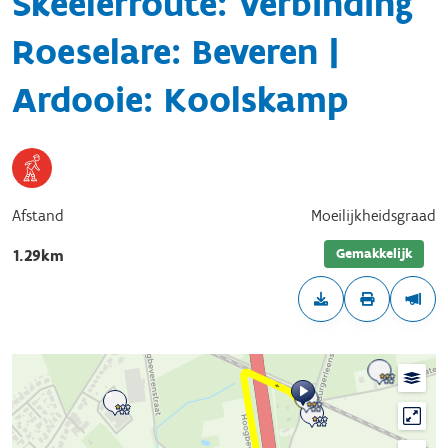
Skeelerroute: Verbinding
Roeselare: Beveren |
Ardooie: Koolskamp
Afstand
Moeilijkheidsgraad
Gemakkelijk
1.29km