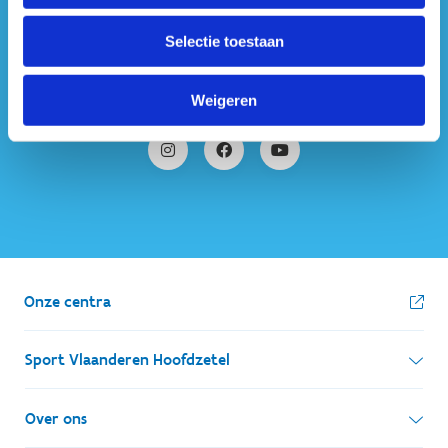
#sportersbelevenmeer
Selectie toestaan
ook op sociale media
Weigeren
Onze centra
Sport Vlaanderen Hoofdzetel
Simon Bolivarlaan 17
Over ons