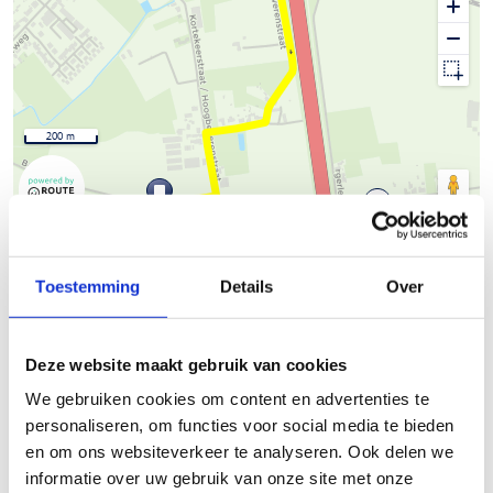
200 m
© Thunderforest
© OpenStreetMap contributors
Kaartgegevens
Beschrijving van de route
Toestemming
Details
Over
Het Skeelernetwerk Midwest
waaiert uit over de gemeenten
Deze website maakt gebruik van cookies
Ardooie, Hooglede, Ingelmunster, Izegem, Ledegem,
We gebruiken cookies om content en advertenties te
Lichtervelde, Meulebeke, Moorslede, Oostrozebeke, Pittem,
personaliseren, om functies voor social media te bieden
Roeselare, Ruiselede, Staden, Tielt, Wielsbeke en Wingene met
en om ons websiteverkeer te analyseren. Ook delen we
een totale afstand van circa 450km.
informatie over uw gebruik van onze site met onze