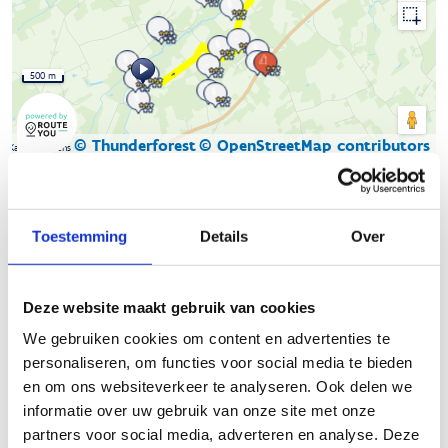
500 m
© Thunderforest
© OpenStreetMap contributors
Kaartgegevens
Beschrijving van de route
Toestemming
Details
Over
Het Skeelernetwerk Midwest
waaiert uit over de gemeenten
Ardooie, Hooglede, Ingelmunster, Izegem, Ledegem,
Deze website maakt gebruik van cookies
Lichtervelde, Meulebeke, Moorslede, Oostrozebeke, Pittem,
We gebruiken cookies om content en advertenties te
Roeselare, Ruiselede, Staden, Tielt, Wielsbeke en Wingene met
personaliseren, om functies voor social media te bieden
een totale afstand van circa 450km.
en om ons websiteverkeer te analyseren. Ook delen we
Je skeelert kilometers langs een gevarieerd ruraal en stedelijk
informatie over uw gebruik van onze site met onze
landschap. Naast de mooie uitzichten zijn er ook leuke
partners voor social media, adverteren en analyse. Deze