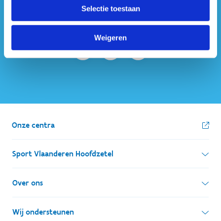
#sportersbelevenmeer
Selectie toestaan
ook op sociale media
Weigeren
Onze centra
Sport Vlaanderen Hoofdzetel
Simon Bolivarlaan 17
Over ons
1000 Brussel
Wie zijn we, wat doen we
Wij ondersteunen
Ondernemingsnummer: BE 0248.142.826