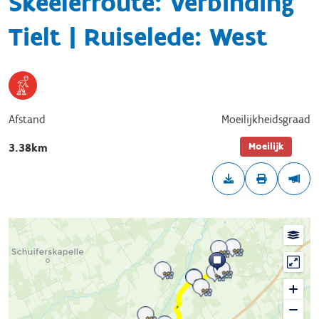
Skeelerroute: Verbinding
Tielt | Ruiselede: West
Afstand
Moeilijkheidsgraad
Moeilijk
3.38km