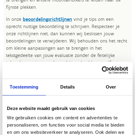
fijnste plekken.
In onze
beoordelingsrichtlijnen
vind je tips om een
oprecht nuttige beoordeling te schrijven. Respecteer je
onze richtlijnen niet, dan kunnen wij beslissen jouw
beoordelingen te verwijderen. Wij behouden ons het recht
om kleine aanpassingen aan te brengen in het
tekstgedeelte van jouw evaluatie zonder de feitelijke
inhoud ervan te veranderen, bijvoorbeeld om taalfouten
en leesbaarheid te verbeteren.​
Voor meer informatie over onze routestructuren, neem een
Toestemming
Details
Over
kijkje bij de
FAQ
.
Wil je een probleem melden op een route? Ga dan naar
het
Routemeldpunt
.
Deze website maakt gebruik van cookies
We gebruiken cookies om content en advertenties te
Heb je een vraag, contacteer ons via
personaliseren, om functies voor social media te bieden
sportievevrijetijd@sport.vlaanderen
.​
en om ons websiteverkeer te analyseren. Ook delen we