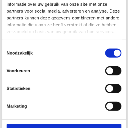
informatie over uw gebruik van onze site met onze
partners voor social media, adverteren en analyse. Deze
ALGEMENE BEOORDELING *
partners kunnen deze gegevens combineren met andere
informatie die u aan ze heeft verstrekt of die ze hebben
verzameld op basis van uw gebruik van hun services.
slecht
goed
Toestemmingsselectie
FYSIEKE INSPANNING
Noodzakelijk
licht
zwaar
Voorkeuren
TECHNISCHE MOEILIJKHEIDSGRAAD
Statistieken
makkelijk
moeilijk
Marketing
BEWEGWIJZERING
TIP:
ontbrekende signalisatie kan je melden via het