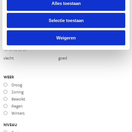
Routemeldpunt
Alles toestaan
Selectie toestaan
slecht
goed
STAAT VAN PARCOURS(ONDERGROND, BEGROEIING, ONDERHOUD)
Weigeren
slecht
goed
WEER
Droog
Zonnig
Bewolkt
Regen
Winters
NIVEAU