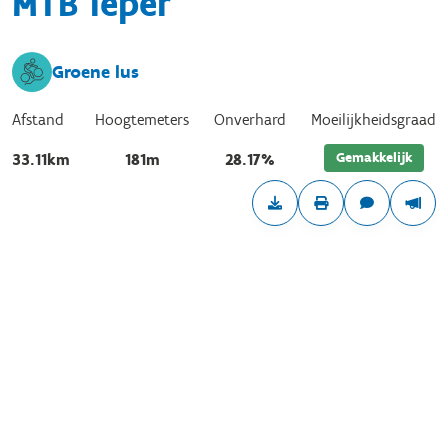
MTB Ieper
Groene lus
Afstand
Hoogtemeters
Onverhard
Moeilijkheidsgraad
Gemakkelijk
33.11km
181m
28.17%