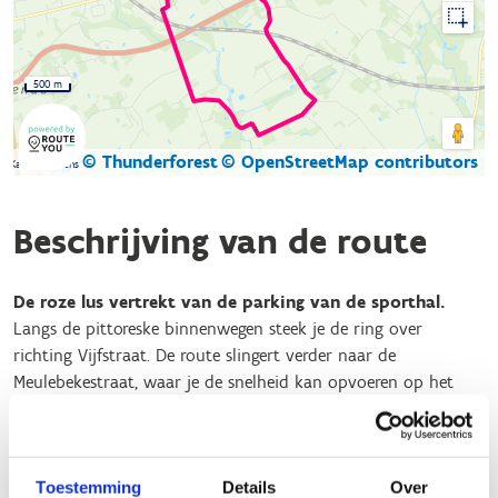
500 m
© Thunderforest
© OpenStreetMap contributors
Kaartgegevens
Beschrijving van de route
De roze lus vertrekt van de parking van de sporthal.
Langs de pittoreske binnenwegen steek je de ring over
richting Vijfstraat. De route slingert verder naar de
Meulebekestraat, waar je de snelheid kan opvoeren op het
rechte stuk. Langs de Fonteinestraat kan je even verpozen in
het park Broeders Maristen. Daarna gaat de route naar het
centrum van Pittem waar je een bezoekje kan brengen aan
Toestemming
Details
Over
het vernieuwde Verbiest Experience center of even halt kan