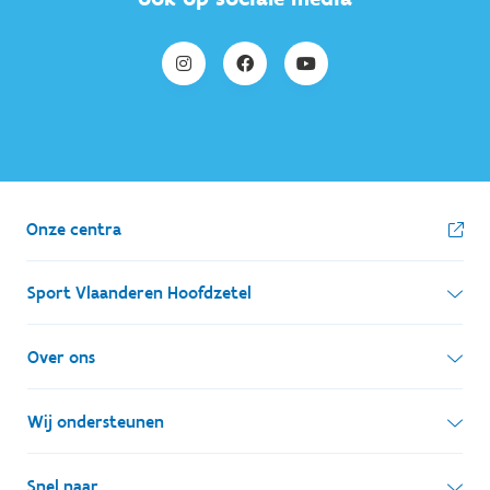
Onze centra
Sport Vlaanderen Hoofdzetel
Simon Bolivarlaan 17
Over ons
1000 Brussel
Wie zijn we, wat doen we
Wij ondersteunen
Ondernemingsnummer: BE 0248.142.826
Onze centra
Postadres
Lokale besturen
Snel naar