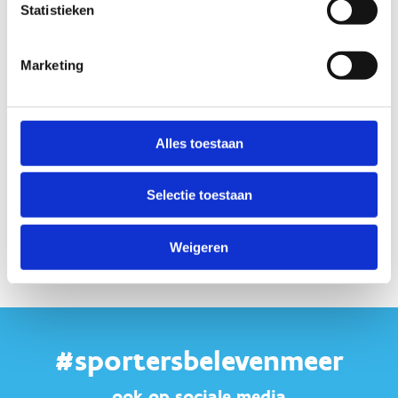
Statistieken
fietsers, … kunnen genieten van dit uniek netwerk binnen de
regio Midwest!
Marketing
Startplaatsen
Egemstraat
47
8740
Pittem
Alles toestaan
Selectie toestaan
Weigeren
#sportersbelevenmeer
ook op sociale media