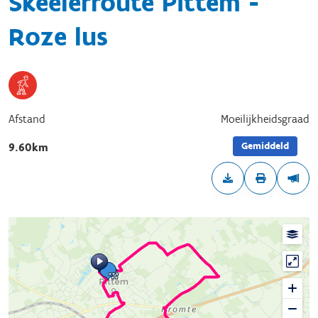
Skeelerroute Pittem -
Roze lus
Afstand
Moeilijkheidsgraad
Gemiddeld
9.60km