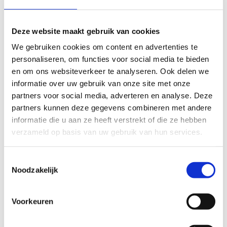
houden bij de lokale horeca. Na enkele honderd meters is het
eindpunt van deze lus bereikt aan de sporthal van Pittem.
Deze website maakt gebruik van cookies
De afstand van deze lus is net geen 10 kilometer lang.
Je
We gebruiken cookies om content en advertenties te
kan aansluiten op de routes van Meulebeke, Tielt en Ardooie.
personaliseren, om functies voor social media te bieden
Er is een ruime parkeergelegenheid aan de sporthal van
en om ons websiteverkeer te analyseren. Ook delen we
Pittem.
informatie over uw gebruik van onze site met onze
partners voor social media, adverteren en analyse. Deze
Het Skeelernetwerk Midwest
waaiert uit over de gemeenten
partners kunnen deze gegevens combineren met andere
Ardooie, Hooglede, Ingelmunster, Izegem, Ledegem,
informatie die u aan ze heeft verstrekt of die ze hebben
Lichtervelde, Meulebeke, Moorslede, Oostrozebeke, Pittem,
verzameld op basis van uw gebruik van hun services.
Roeselare, Ruiselede, Staden, Tielt, Wielsbeke en Wingene met
een totale afstand van circa 450km.
Toestemmingsselectie
Je skeelert kilometers langs een gevarieerd ruraal en stedelijk
Noodzakelijk
landschap. Naast de mooie uitzichten zijn er ook leuke
rustplekjes. Je ontdekt de troeven van de 16 gemeenten in drie
Voorkeuren
toeristische regio's: de Leiestreek, het Brugse Ommeland en de
Westhoek. Zowel de recreatieve als de gevorderde skeeleraars
komen hierbij aan hun trekken. Ook lopers, wandelaars,