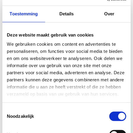
tijdens het skeeleren. Dit maakt dat de route zeker geschikt is
om ook met kinderen af te leggen
Toestemming
Details
Over
Vanaf het startpunt in de Ter Borchtlaan brengt de route je
via de Kapel van Onze-Lieve-Vrouw van Bijstand naar de
Deze website maakt gebruik van cookies
Steenstraat, Jan De Beerstraat naar de Vuilputstraat. Je
skeelert deze aangename landelijke weg af voor 2,5 kilometer
We gebruiken cookies om content en advertenties te
en draait dan af naar de Knorrebosstraat. De route loopt
personaliseren, om functies voor social media te bieden
verder langs de landelijke dreven van De Paanders om
en om ons websiteverkeer te analyseren. Ook delen we
vervolgens via de Oude Diksmuidse Boterweg opnieuw het
informatie over uw gebruik van onze site met onze
centrum te betreden en te eindigen in sport- en
partners voor social media, adverteren en analyse. Deze
recreatiedomein Ter Borcht.
partners kunnen deze gegevens combineren met andere
informatie die u aan ze heeft verstrekt of die ze hebben
Het Skeelernetwerk Midwest
waaiert uit over de gemeenten
verzameld op basis van uw gebruik van hun services.
Ardooie, Hooglede, Ingelmunster, Izegem, Ledegem,
Lichtervelde, Meulebeke, Moorslede, Oostrozebeke, Pittem,
Toestemmingsselectie
Roeselare, Ruiselede, Staden, Tielt, Wielsbeke en Wingene met
Noodzakelijk
een totale afstand van circa 450km.
Je skeelert kilometers langs een gevarieerd ruraal en stedelijk