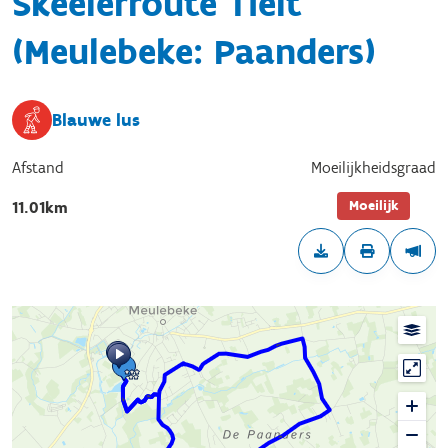
Skeelerroute Tielt
(Meulebeke: Paanders)
Blauwe lus
Afstand
Moeilijkheidsgraad
Moeilijk
11.01km