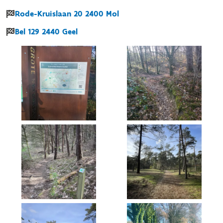
Rode-Kruislaan
20
2400
Mol
Bel
129
2440
Geel