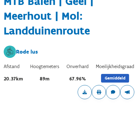
MTB Balen | Geel |
Meerhout | Mol:
Landduinenroute
Rode lus
Afstand
Hoogtemeters
Onverhard
Moeilijkheidsgraad
Gemiddeld
20.37km
89m
67.96%