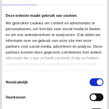
om kleine aanpassingen aan te brengen in het
tekstgedeelte van jouw evaluatie zonder de feitelijke
inhoud ervan te veranderen, bijvoorbeeld om taalfouten
Deze website maakt gebruik van cookies
en leesbaarheid te verbeteren.​
We gebruiken cookies om content en advertenties te
personaliseren, om functies voor social media te bieden
Voor meer informatie over onze routestructuren, neem een
en om ons websiteverkeer te analyseren. Ook delen we
kijkje bij de
FAQ
.
informatie over uw gebruik van onze site met onze
partners voor social media, adverteren en analyse. Deze
Wil je een probleem melden op een route? Ga dan naar
partners kunnen deze gegevens combineren met andere
het
Routemeldpunt
.
informatie die u aan ze heeft verstrekt of die ze hebben
Heb je een vraag, contacteer ons via
verzameld op basis van uw gebruik van hun services.
sportievevrijetijd@sport.vlaanderen
.​
Toestemmingsselectie
Noodzakelijk
ALGEMENE BEOORDELING *
Voorkeuren
slecht
goed