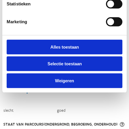
Statistieken
FYSIEKE INSPANNING
Marketing
licht
zwaar
TECHNISCHE MOEILIJKHEIDSGRAAD
Alles toestaan
makkelijk
moeilijk
Selectie toestaan
BEWEGWIJZERING
Weigeren
TIP:
ontbrekende signalisatie kan je melden via het
Routemeldpunt
slecht
goed
STAAT VAN PARCOURS(ONDERGROND, BEGROEIING, ONDERHOUD)