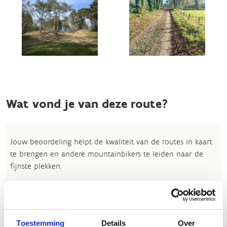
Wat vond je van deze route?
Jouw beoordeling helpt de kwaliteit van de routes in kaart
te brengen en andere mountainbikers te leiden naar de
fijnste plekken.
In onze
beoordelingsrichtlijnen
vind je tips om een
oprecht nuttige beoordeling te schrijven. Respecteer je
onze richtlijnen niet, dan kunnen wij beslissen jouw
beoordelingen te verwijderen. Wij behouden ons het recht
Toestemming
Details
Over