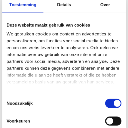
om kleine aanpassingen aan te brengen in het
Toestemming
Details
Over
tekstgedeelte van jouw evaluatie zonder de feitelijke
inhoud ervan te veranderen, bijvoorbeeld om taalfouten
en leesbaarheid te verbeteren.​
Deze website maakt gebruik van cookies
We gebruiken cookies om content en advertenties te
Voor meer informatie over onze routestructuren, neem een
personaliseren, om functies voor social media te bieden
kijkje bij de
FAQ
.
en om ons websiteverkeer te analyseren. Ook delen we
Wil je een probleem melden op een route? Ga dan naar
informatie over uw gebruik van onze site met onze
het
Routemeldpunt
.
partners voor social media, adverteren en analyse. Deze
partners kunnen deze gegevens combineren met andere
Heb je een vraag, contacteer ons via
informatie die u aan ze heeft verstrekt of die ze hebben
sportievevrijetijd@sport.vlaanderen
.​
verzameld op basis van uw gebruik van hun services.
Toestemmingsselectie
ALGEMENE BEOORDELING *
Noodzakelijk
slecht
goed
Voorkeuren