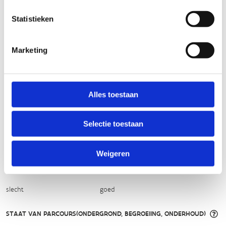
FYSIEKE INSPANNING
Statistieken
licht
zwaar
Marketing
TECHNISCHE MOEILIJKHEIDSGRAAD
Alles toestaan
makkelijk
moeilijk
Selectie toestaan
BEWEGWIJZERING
TIP:
ontbrekende signalisatie kan je melden via het
Weigeren
Routemeldpunt
slecht
goed
STAAT VAN PARCOURS(ONDERGROND, BEGROEIING, ONDERHOUD)