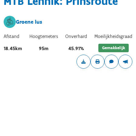
MTB Lennik: Prinsroute
Groene lus
Afstand
Hoogtemeters
Onverhard
Moeilijkheidsgraad
Gemakkelijk
18.45km
95m
45.91%