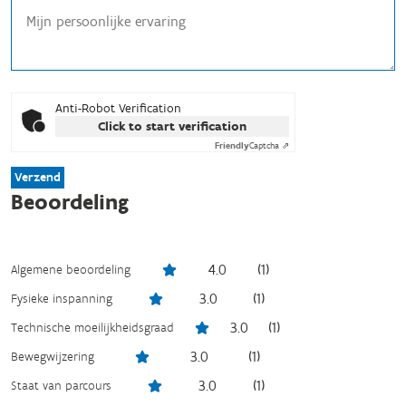
Anti-Robot Verification
Click to start verification
Friendly
Captcha ⇗
Verzend
Beoordeling
4.0
(
1
)
Algemene beoordeling
3.0
(
1
)
Fysieke inspanning
3.0
(
1
)
Technische moeilijkheidsgraad
3.0
(
1
)
Bewegwijzering
3.0
(
1
)
Staat van parcours