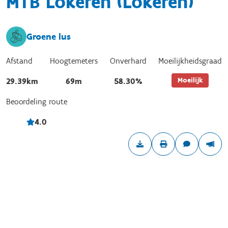
MTB Lokeren (Lokeren)
Groene lus
Afstand
Hoogtemeters
Onverhard
Moeilijkheidsgraad
Moeilijk
29.39km
69m
58.30%
Beoordeling route
4.0