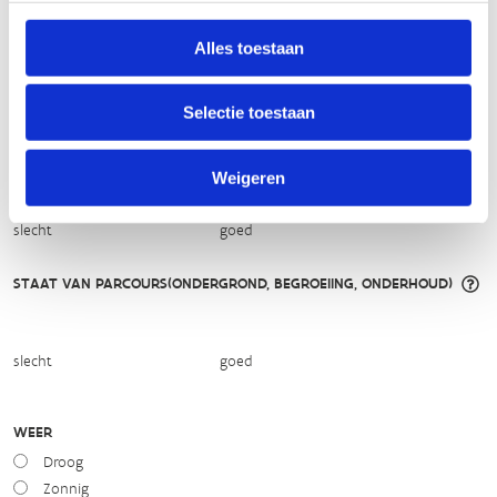
makkelijk
moeilijk
Alles toestaan
BEWEGWIJZERING
Selectie toestaan
TIP:
ontbrekende signalisatie kan je melden via het
Routemeldpunt
Weigeren
slecht
goed
STAAT VAN PARCOURS(ONDERGROND, BEGROEIING, ONDERHOUD)
slecht
goed
WEER
Droog
Zonnig