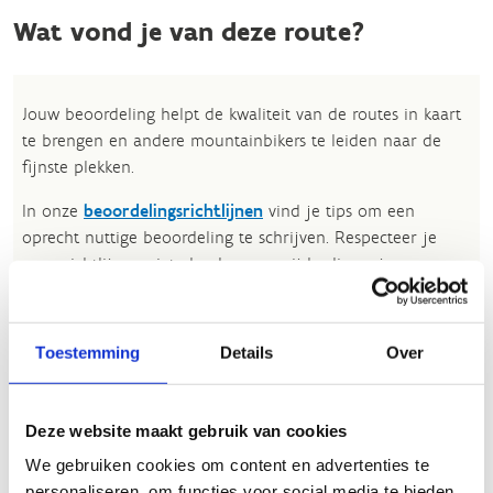
Wat vond je van deze route?
Jouw beoordeling helpt de kwaliteit van de routes in kaart
te brengen en andere mountainbikers te leiden naar de
fijnste plekken.
In onze
beoordelingsrichtlijnen
vind je tips om een
oprecht nuttige beoordeling te schrijven. Respecteer je
onze richtlijnen niet, dan kunnen wij beslissen jouw
beoordelingen te verwijderen. Wij behouden ons het recht
om kleine aanpassingen aan te brengen in het
tekstgedeelte van jouw evaluatie zonder de feitelijke
Toestemming
Details
Over
inhoud ervan te veranderen, bijvoorbeeld om taalfouten
en leesbaarheid te verbeteren.​
Deze website maakt gebruik van cookies
Voor meer informatie over onze routestructuren, neem een
We gebruiken cookies om content en advertenties te
kijkje bij de
FAQ
.
personaliseren, om functies voor social media te bieden