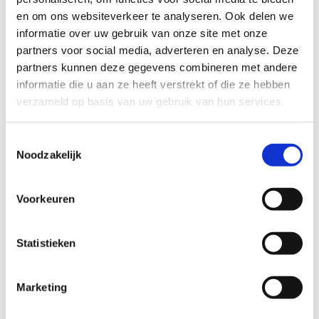
Wil je een probleem melden op een route? Ga dan naar
en om ons websiteverkeer te analyseren. Ook delen we
het
Routemeldpunt
.
informatie over uw gebruik van onze site met onze
partners voor social media, adverteren en analyse. Deze
Heb je een vraag, contacteer ons via
partners kunnen deze gegevens combineren met andere
sportievevrijetijd@sport.vlaanderen
.​
informatie die u aan ze heeft verstrekt of die ze hebben
verzameld op basis van uw gebruik van hun services.
ALGEMENE BEOORDELING *
Toestemmingsselectie
Noodzakelijk
slecht
goed
Voorkeuren
FYSIEKE INSPANNING
Statistieken
licht
zwaar
Marketing
TECHNISCHE MOEILIJKHEIDSGRAAD