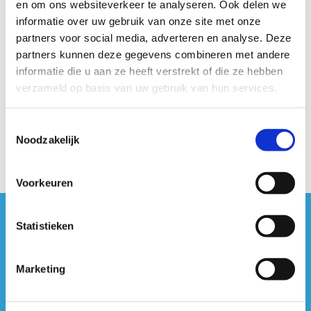
en om ons websiteverkeer te analyseren. Ook delen we
Leaflet
OpenStreetMap
|
©
contributors
informatie over uw gebruik van onze site met onze
partners voor social media, adverteren en analyse. Deze
partners kunnen deze gegevens combineren met andere
Beschrijving van de route
informatie die u aan ze heeft verstrekt of die ze hebben
verzameld op basis van uw gebruik van hun services.
Startplaatsen
Toestemmingsselectie
Noodzakelijk
Voorkeuren
Statistieken
#sportersbelevenmeer
ook op sociale media
Marketing