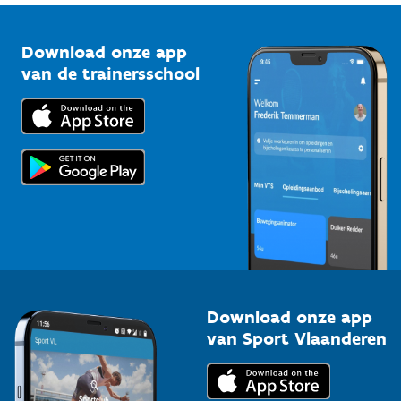
Vlaamse Trainersschool
Sportclubs
Kennisplatform
Download onze app
Bedrijven
van de trainersschool
Downloads
Trainers en begeleiders
Voor de pers
Scholen
Topsporters
Organisatoren van sportevenementen
Download onze app
van Sport Vlaanderen