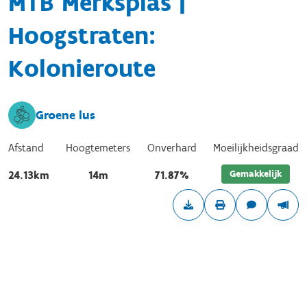
MTB Merksplas |
Hoogstraten:
Kolonieroute
Groene lus
Afstand
Hoogtemeters
Onverhard
Moeilijkheidsgraad
Gemakkelijk
24.13km
14m
71.87%