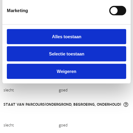
licht
zwaar
Marketing
TECHNISCHE MOEILIJKHEIDSGRAAD
Alles toestaan
makkelijk
moeilijk
Selectie toestaan
BEWEGWIJZERING
TIP:
ontbrekende signalisatie kan je melden via het
Routemeldpunt
Weigeren
slecht
goed
STAAT VAN PARCOURS(ONDERGROND, BEGROEIING, ONDERHOUD)
slecht
goed