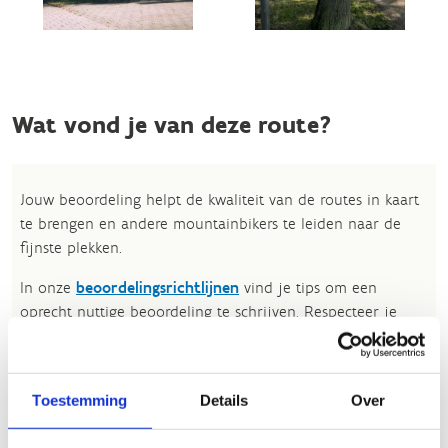
Wat vond je van deze route?
Jouw beoordeling helpt de kwaliteit van de routes in kaart
te brengen en andere mountainbikers te leiden naar de
fijnste plekken.
In onze
beoordelingsrichtlijnen
vind je tips om een
oprecht nuttige beoordeling te schrijven. Respecteer je
onze richtlijnen niet, dan kunnen wij beslissen jouw
beoordelingen te verwijderen. Wij behouden ons het recht
om kleine aanpassingen aan te brengen in het
Toestemming
Details
Over
tekstgedeelte van jouw evaluatie zonder de feitelijke
inhoud ervan te veranderen, bijvoorbeeld om taalfouten