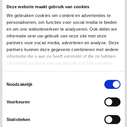
en leesbaarheid te verbeteren.​
Deze website maakt gebruik van cookies
Voor meer informatie over onze routestructuren, neem een
We gebruiken cookies om content en advertenties te
kijkje bij de
FAQ
.
personaliseren, om functies voor social media te bieden
en om ons websiteverkeer te analyseren. Ook delen we
Wil je een probleem melden op een route? Ga dan naar
informatie over uw gebruik van onze site met onze
het
Routemeldpunt
.
partners voor social media, adverteren en analyse. Deze
partners kunnen deze gegevens combineren met andere
Heb je een vraag, contacteer ons via
informatie die u aan ze heeft verstrekt of die ze hebben
sportievevrijetijd@sport.vlaanderen
.​
verzameld op basis van uw gebruik van hun services.
Toestemmingsselectie
ALGEMENE BEOORDELING *
Noodzakelijk
slecht
goed
Voorkeuren
FYSIEKE INSPANNING
Statistieken