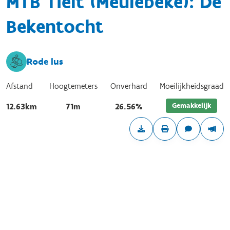
MTB Tielt (Meulebeke): De
Bekentocht
Rode lus
Afstand
Hoogtemeters
Onverhard
Moeilijkheidsgraad
Gemakkelijk
12.63km
71m
26.56%