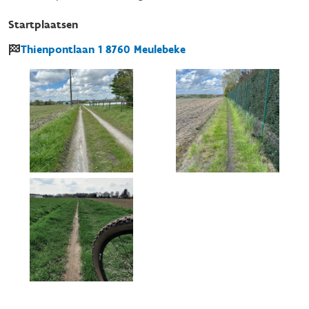
Startplaatsen
Thienpontlaan
1
8760
Meulebeke