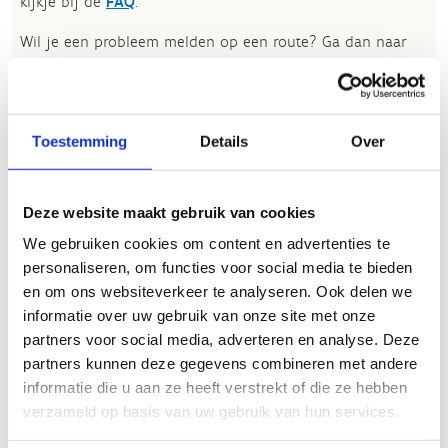
kijkje bij de
FAQ
.
Wil je een probleem melden op een route? Ga dan naar
het
Routemeldpunt
.
Heb je een vraag, contacteer ons via
sportievevrijetijd@sport.vlaanderen
.​
Toestemming
Details
Over
ALGEMENE BEOORDELING *
Deze website maakt gebruik van cookies
We gebruiken cookies om content en advertenties te
personaliseren, om functies voor social media te bieden
slecht
goed
en om ons websiteverkeer te analyseren. Ook delen we
informatie over uw gebruik van onze site met onze
FYSIEKE INSPANNING
partners voor social media, adverteren en analyse. Deze
partners kunnen deze gegevens combineren met andere
informatie die u aan ze heeft verstrekt of die ze hebben
licht
zwaar
verzameld op basis van uw gebruik van hun services.
TECHNISCHE MOEILIJKHEIDSGRAAD