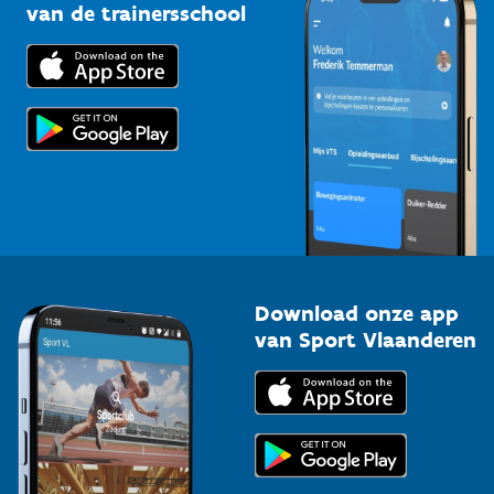
Bedrijven
van de trainersschool
Downloads
Trainers en begeleiders
Voor de pers
Scholen
Topsporters
Organisatoren van sportevenementen
Download onze app
van Sport Vlaanderen