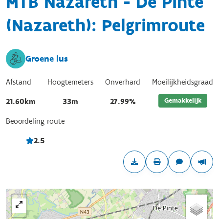
MTB Nazareth - De Pinte
(Nazareth): Pelgrimroute
Groene lus
Afstand
Hoogtemeters
Onverhard
Moeilijkheidsgraad
Gemakkelijk
21.60km
33m
27.99%
Beoordeling route
2.5