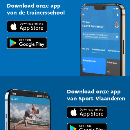
Kennisplatform
Download onze app
Bedrijven
van de trainersschool
Downloads
Trainers en begeleiders
Voor de pers
Scholen
Topsporters
Organisatoren van sportevenementen
Download onze app
van Sport Vlaanderen