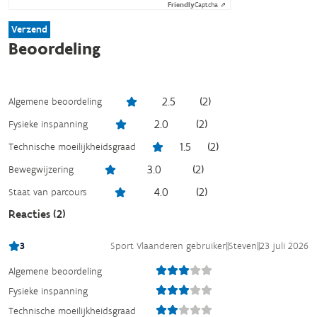
Friendly
Captcha ⇗
Verzend
Beoordeling
2.5
(
2
)
Algemene beoordeling
2.0
(
2
)
Fysieke inspanning
1.5
(
2
)
Technische moeilijkheidsgraad
3.0
(
2
)
Bewegwijzering
4.0
(
2
)
Staat van parcours
Reacties (
2
)
3
Sport Vlaanderen gebruiker
||
Steven
||
23 juli 2026
Algemene beoordeling
Fysieke inspanning
Technische moeilijkheidsgraad