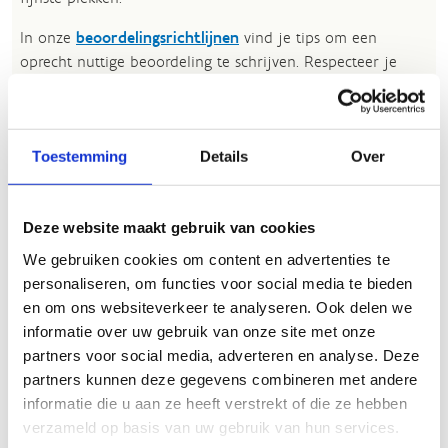
In onze
beoordelingsrichtlijnen
vind je tips om een
oprecht nuttige beoordeling te schrijven. Respecteer je
onze richtlijnen niet, dan kunnen wij beslissen jouw
beoordelingen te verwijderen. Wij behouden ons het recht
om kleine aanpassingen aan te brengen in het
Toestemming
Details
Over
tekstgedeelte van jouw evaluatie zonder de feitelijke
inhoud ervan te veranderen, bijvoorbeeld om taalfouten
en leesbaarheid te verbeteren.​
Deze website maakt gebruik van cookies
Voor meer informatie over onze routestructuren, neem een
We gebruiken cookies om content en advertenties te
kijkje bij de
FAQ
.
personaliseren, om functies voor social media te bieden
en om ons websiteverkeer te analyseren. Ook delen we
Wil je een probleem melden op een route? Ga dan naar
informatie over uw gebruik van onze site met onze
het
Routemeldpunt
.
partners voor social media, adverteren en analyse. Deze
Heb je een vraag, contacteer ons via
partners kunnen deze gegevens combineren met andere
sportievevrijetijd@sport.vlaanderen
.​
informatie die u aan ze heeft verstrekt of die ze hebben
verzameld op basis van uw gebruik van hun services.