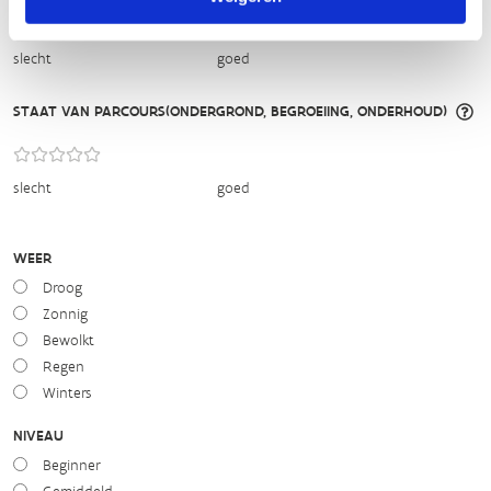
slecht
goed
STAAT VAN PARCOURS(ONDERGROND, BEGROEIING, ONDERHOUD)
slecht
goed
WEER
Droog
Zonnig
Bewolkt
Regen
Winters
NIVEAU
Beginner