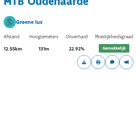
MTB Oudenaarde
Groene lus
Afstand
Hoogtemeters
Onverhard
Moeilijkheidsgraad
Gemakkelijk
12.55km
131m
22.92%