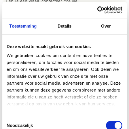
Heb je een vraag, contacteer ons via
sportievevrijetijd@sport.vlaanderen
.​
Toestemming
Details
Over
ALGEMENE BEOORDELING *
Deze website maakt gebruik van cookies
slecht
goed
We gebruiken cookies om content en advertenties te
personaliseren, om functies voor social media te bieden
FYSIEKE INSPANNING
en om ons websiteverkeer te analyseren. Ook delen we
informatie over uw gebruik van onze site met onze
partners voor social media, adverteren en analyse. Deze
licht
zwaar
partners kunnen deze gegevens combineren met andere
informatie die u aan ze heeft verstrekt of die ze hebben
TECHNISCHE MOEILIJKHEIDSGRAAD
verzameld op basis van uw gebruik van hun services.
makkelijk
moeilijk
Toestemmingsselectie
Noodzakelijk