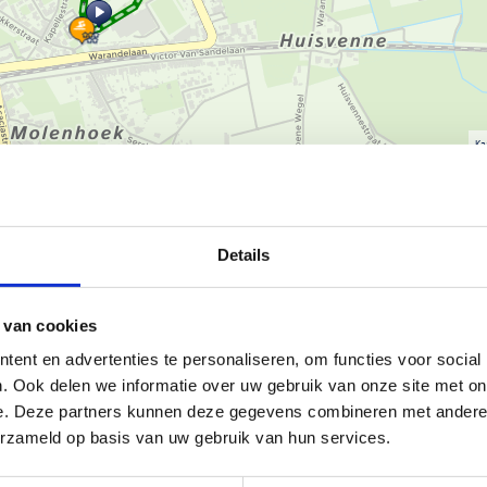
Ka
Details
n (Warandelaan 14, 9230
luwe verharde wegen en smalle
 van cookies
g. Meer dan 80 procent van de
 natuurgebied Den Blakken, de
ent en advertenties te personaliseren, om functies voor social
 het Scheldegebied.
. Ook delen we informatie over uw gebruik van onze site met on
e. Deze partners kunnen deze gegevens combineren met andere i
erzameld op basis van uw gebruik van hun services.