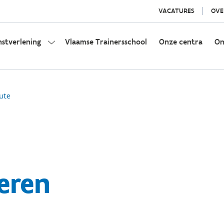
VACATURES
OVE
nstverlening
Vlaamse Trainersschool
Onze centra
On
ute
eren