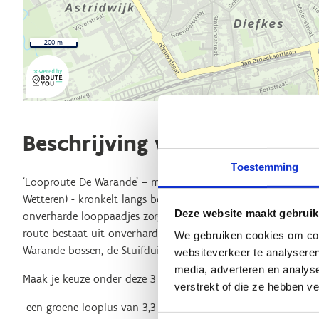
200 m
Beschrijving van de route
Toestemming
‘Looproute De Warande’ – met start aan de sporthal Wettere
Wetteren) - kronkelt langs boeiende groene plekjes. Verkeers
Deze website maakt gebruik
onverharde looppaadjes zorgen voor een boeiende afwisselin
route bestaat uit onverharde paden. Al lopend ontdek je het
We gebruiken cookies om cont
Warande bossen, de Stuifduinen en het prachtige uitzicht op
websiteverkeer te analyseren
media, adverteren en analys
Maak je keuze onder deze 3 looplussen/afstanden:
verstrekt of die ze hebben v
-een groene looplus van 3,3 km