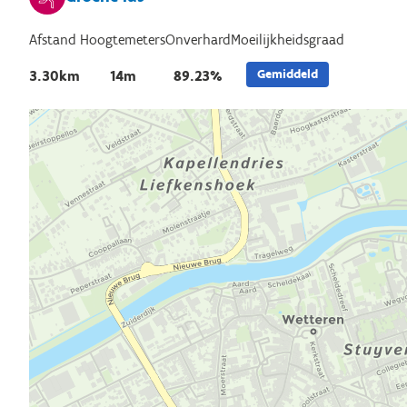
Afstand
Hoogtemeters
Onverhard
Moeilijkheidsgraad
Gemiddeld
3.30km
14m
89.23%