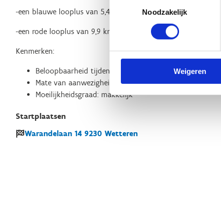
Toestemmingsselectie
-een blauwe looplus van 5,4 km
Noodzakelijk
-een rode looplus van 9,9 km
Kenmerken:
Beloopbaarheid tijdens nattere perioden : goed beloop
Weigeren
Mate van aanwezigheid verlichting: gedeeltelijk
Moeilijkheidsgraad: makkelijk
Startplaatsen
Warandelaan
14
9230
Wetteren