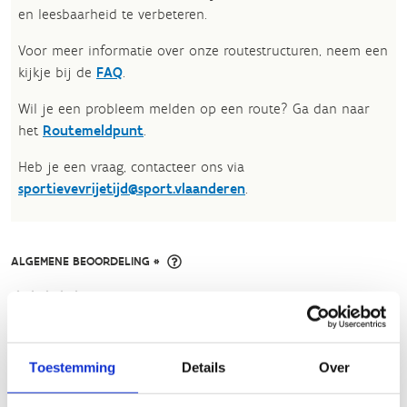
en leesbaarheid te verbeteren.​
Voor meer informatie over onze routestructuren, neem een
kijkje bij de
FAQ
.
Wil je een probleem melden op een route? Ga dan naar
het
Routemeldpunt
.
Heb je een vraag, contacteer ons via
sportievevrijetijd@sport.vlaanderen
.​
ALGEMENE BEOORDELING *
slecht
goed
Toestemming
Details
Over
FYSIEKE INSPANNING