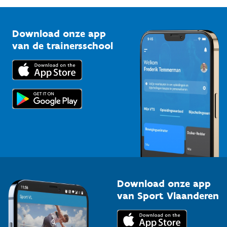
G-sport
Vlaamse Trainersschool
Sportclubs
Kennisplatform
Download onze app
Bedrijven
van de trainersschool
Downloads
Trainers en begeleiders
Voor de pers
Scholen
Topsporters
Organisatoren van sportevenementen
Download onze app
van Sport Vlaanderen