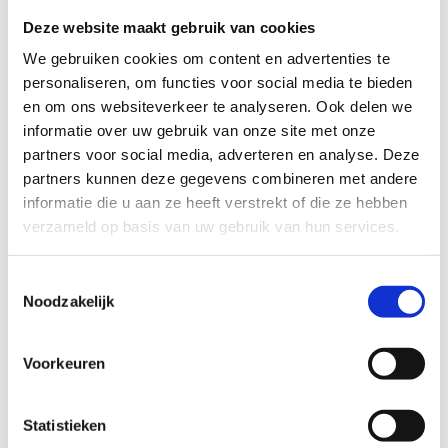
Deze website maakt gebruik van cookies
licht
zwaar
We gebruiken cookies om content en advertenties te
TECHNISCHE MOEILIJKHEIDSGRAAD
personaliseren, om functies voor social media te bieden
en om ons websiteverkeer te analyseren. Ook delen we
informatie over uw gebruik van onze site met onze
makkelijk
moeilijk
partners voor social media, adverteren en analyse. Deze
partners kunnen deze gegevens combineren met andere
BEWEGWIJZERING
informatie die u aan ze heeft verstrekt of die ze hebben
TIP:
ontbrekende signalisatie kan je melden via het
verzameld op basis van uw gebruik van hun services.
Routemeldpunt
Toestemmingsselectie
Noodzakelijk
slecht
goed
STAAT VAN PARCOURS(ONDERGROND, BEGROEIING, ONDERHOUD)
Voorkeuren
Statistieken
slecht
goed