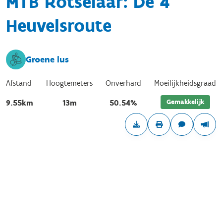
MTB Rotselaar: De 4
Heuvelsroute
Groene lus
Afstand
Hoogtemeters
Onverhard
Moeilijkheidsgraad
Gemakkelijk
9.55km
13m
50.54%