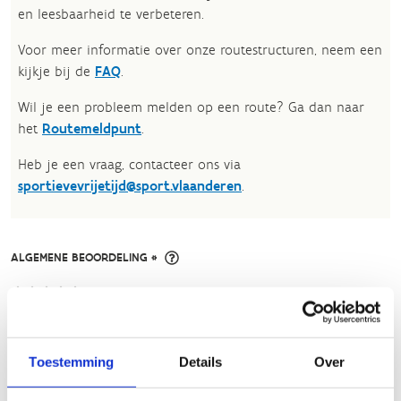
en leesbaarheid te verbeteren.​
Voor meer informatie over onze routestructuren, neem een
kijkje bij de
FAQ
.
Wil je een probleem melden op een route? Ga dan naar
het
Routemeldpunt
.
Heb je een vraag, contacteer ons via
sportievevrijetijd@sport.vlaanderen
.​
ALGEMENE BEOORDELING *
slecht
goed
Toestemming
Details
Over
FYSIEKE INSPANNING