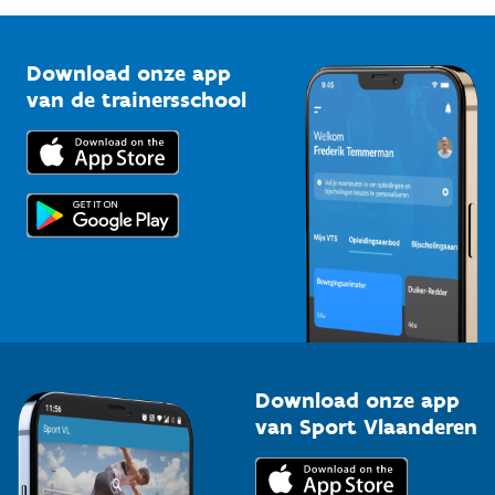
G-sport
Vlaamse Trainersschool
Sportclubs
Kennisplatform
Download onze app
Bedrijven
van de trainersschool
Downloads
Trainers en begeleiders
Voor de pers
Scholen
Topsporters
Organisatoren van sportevenementen
Download onze app
van Sport Vlaanderen