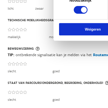
Noodzakelijk
licht
zwaar
TECHNISCHE MOEILIJKHEIDSGRAAD
Weigeren
makkelijk
moeilijk
BEWEGWIJZERING
TIP:
ontbrekende signalisatie kan je melden via het
Routeme
slecht
goed
STAAT VAN PARCOURS(ONDERGROND, BEGROEIING, ONDERHOUD)
slecht
goed