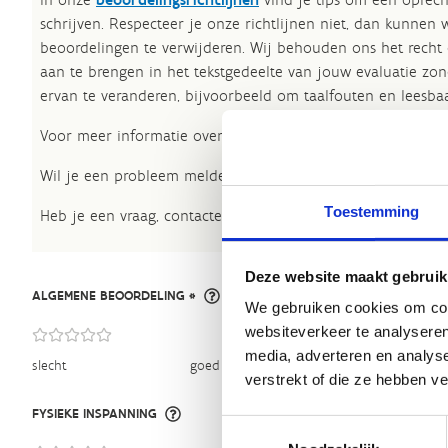
schrijven. Respecteer je onze richtlijnen niet, dan kunnen 
beoordelingen te verwijderen. Wij behouden ons het recht
aan te brengen in het tekstgedeelte van jouw evaluatie zon
ervan te veranderen, bijvoorbeeld om taalfouten en leesbaa
Voor meer informatie over onze routestructuren, neem een 
Wil je een probleem melden op een route? Ga dan naar h
Toestemming
Heb je een vraag, contacteer ons via
sportievevrijetijd@sp
Deze website maakt gebruik
ALGEMENE BEOORDELING *
We gebruiken cookies om cont
websiteverkeer te analyseren
media, adverteren en analys
slecht
goed
verstrekt of die ze hebben v
FYSIEKE INSPANNING
Toestemmingsselectie