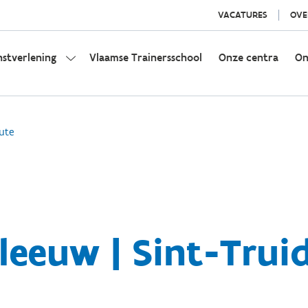
VACATURES
OVE
nstverlening
Vlaamse Trainersschool
Onze centra
On
ute
leeuw | Sint-Trui