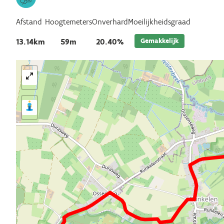
Afstand
Hoogtemeters
Onverhard
Moeilijkheidsgraad
Gemakkelijk
13.14km
59m
20.40%