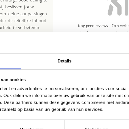
wij beslissen jouw
 om kleine aanpassingen
der de feitelijke inhoud
Nog geen reviews... Zo’n verbo
rheid te verbeteren.​
heeft gewoon nog niemand 
kijkje bij de
FAQ
.
et
Routemeldpunt
.
Details
ort.vlaanderen
.​
 van cookies
ent en advertenties te personaliseren, om functies voor social
. Ook delen we informatie over uw gebruik van onze site met on
e. Deze partners kunnen deze gegevens combineren met andere i
erzameld op basis van uw gebruik van hun services.