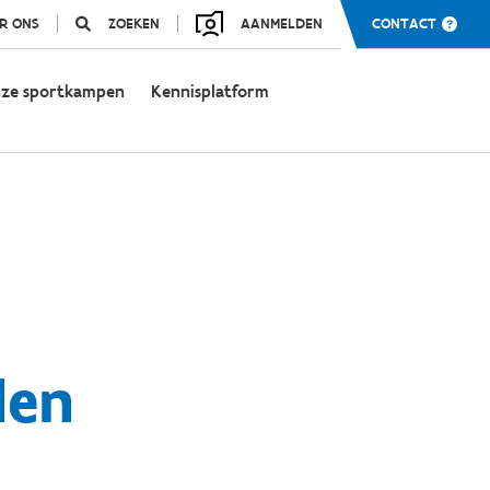
R ONS
ZOEKEN
AANMELDEN
CONTACT
ze sportkampen
Kennisplatform
den