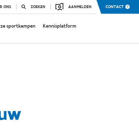
R ONS
ZOEKEN
AANMELDEN
CONTACT
ze sportkampen
Kennisplatform
euw