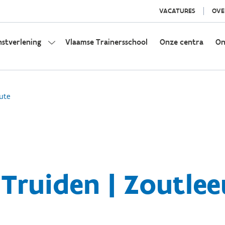
VACATURES
OVE
nstverlening
Vlaamse Trainersschool
Onze centra
On
ute
-Truiden | Zoutle