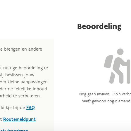
Beoordeling
 te brengen en andere
t nuttige beoordeling te
wij beslissen jouw
 om kleine aanpassingen
der de feitelijke inhoud
Nog geen reviews... Zo’n verbo
rheid te verbeteren.​
heeft gewoon nog niemand 
kijkje bij de
FAQ
.
et
Routemeldpunt
.
ort.vlaanderen
.​