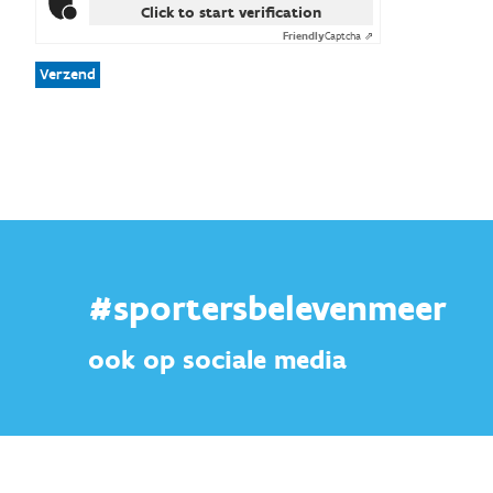
Click to start verification
Friendly
Captcha ⇗
Verzend
#sportersbelevenmeer
ook op sociale media