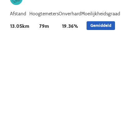
Afstand
Hoogtemeters
Onverhard
Moeilijkheidsgraad
Gemiddeld
13.05km
79m
19.36%