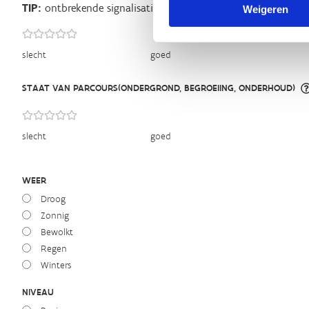
TIP:
ontbrekende signalisatie kan je melden via het
Routeme
Weigeren
slecht
goed
STAAT VAN PARCOURS(ONDERGROND, BEGROEIING, ONDERHOUD)
slecht
goed
WEER
Droog
Zonnig
Bewolkt
Regen
Winters
NIVEAU