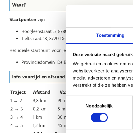
Waar?
Startpunten
zijn:
Hoogleenstraat 5, 8780 Oostrozebeke
Toestemming
Tieltstraat 18, 8720 Dentergem
Het ideale startpunt voor je packraft avontuur is:
Deze website maakt gebruik
Provinciedomein ‘De Baliekouter’, Ommegangstraat, 8
We gebruiken cookies om cont
websiteverkeer te analyseren
Info vaartijd en afstand
media, adverteren en analys
verstrekt of die ze hebben v
Traject
Afstand
Vaartijd
Toestemmingsselectie
1 → 2
3,8 km
90 min
Noodzakelijk
2 → 3
0,2 km
5 min
3 → 4
1 km
30 min
4 → 5
1,2 km
45 min