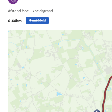
Afstand
Moeilijkheidsgraad
Gemiddeld
6.44km