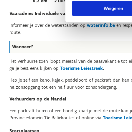
6,2 km
2 uur 50 min
Weigeren
Vaaradvies Individuele vaarders
Informeer je over de waterstanden op
waterinfo.be
en respe
route.
Wanneer?
Het verhuurseizoen loopt meestal van de paasvakantie tot e
ga je best eens kijken op
Toerisme Leiestreek
.
Heb je zelf een kano, kajak, peddelbord of packraft dan kan 
na zonsopgang tot een half uur voor zonsondergang.
Verhuurders op de Mandel
Een packraft huren of een handig kaartje met de route kan j
Provinciedomein ‘De Baliekouter’ of online via
Toerisme Lei
Startplaatsen