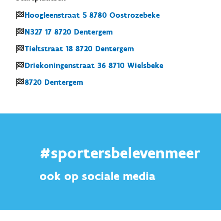
Hoogleenstraat
5
8780
Oostrozebeke
N327
17
8720
Dentergem
Tieltstraat
18
8720
Dentergem
Driekoningenstraat
36
8710
Wielsbeke
8720
Dentergem
#sportersbelevenmeer
ook op sociale media