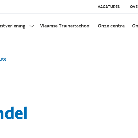
VACATURES
OVE
nstverlening
Vlaamse Trainersschool
Onze centra
On
ute
ndel