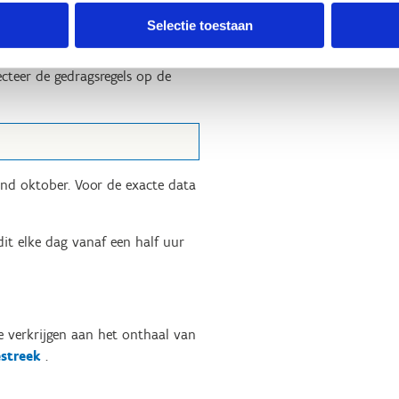
Selectie toestaan
cteer de gedragsregels op de
ind oktober. Voor de exacte data
dit elke dag vanaf een half uur
e verkrijgen aan het onthaal van
estreek
.