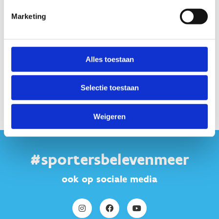
Startplaatsen
Marketing
Heilig Hartstraat
19
8870
Izegem
Alles toestaan
Selectie toestaan
Weigeren
#sportersbelevenmeer
ook op sociale media