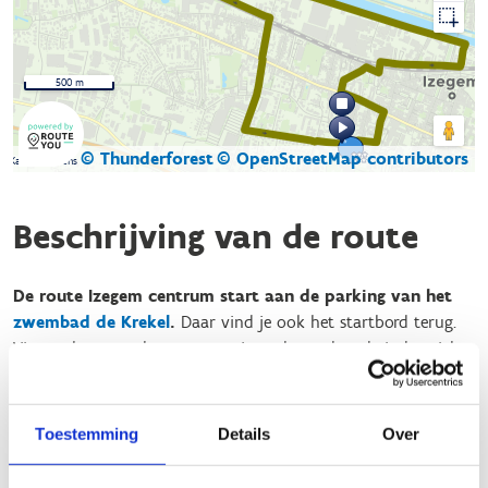
500 m
© Thunderforest
© OpenStreetMap contributors
Kaartgegevens
Beschrijving van de route
De route Izegem centrum start aan de parking van het
zwembad de Krekel
.
Daar vind je ook het startbord terug.
Via een korte aanloop passeer je onder andere de industriële
erfgoedsite
Eperon d’Or
. De route breng je via de Zuidkaai en
de Vaartdijk naar Kachtem waar je kan aansluiten op de
route
Izegem: Kachtem
.
Toestemming
Details
Over
De totale afstand van deze route bedraagt 7,00km
en je