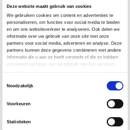
volgt hiervoor de groene signalisatie.
Deze website maakt gebruik van cookies
Parkeermogelijkheid:
Parking zwembad de Krekel
(opgelet:
We gebruiken cookies om content en advertenties te
blauwe zone max 4u)
personaliseren, om functies voor social media te bieden
en om ons websiteverkeer te analyseren. Ook delen we
Het Skeelernetwerk Midwest
waaiert uit over de gemeenten
informatie over uw gebruik van onze site met onze
Ardooie, Hooglede, Ingelmunster, Izegem, Ledegem,
partners voor social media, adverteren en analyse. Deze
Lichtervelde, Meulebeke, Moorslede, Oostrozebeke, Pittem,
partners kunnen deze gegevens combineren met andere
Roeselare, Ruiselede, Staden, Tielt, Wielsbeke en Wingene met
informatie die u aan ze heeft verstrekt of die ze hebben
een totale afstand van circa 450km.
verzameld op basis van uw gebruik van hun services.
Je skeelert kilometers langs een gevarieerd ruraal en stedelijk
landschap. Naast de mooie uitzichten zijn er ook leuke
Toestemmingsselectie
rustplekjes. Je ontdekt de troeven van de 16 gemeenten in drie
Noodzakelijk
toeristische regio's: de Leiestreek, het Brugse Ommeland en de
Westhoek. Zowel de recreatieve als de gevorderde skeeleraars
Voorkeuren
komen hierbij aan hun trekken. Ook lopers, wandelaars,
fietsers, … kunnen genieten van dit uniek netwerk binnen de
regio Midwest!
Statistieken