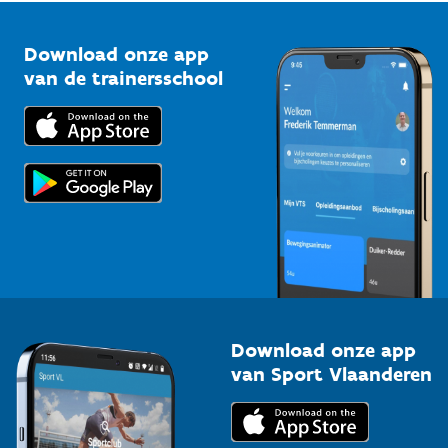
Vlaamse Trainersschool
Sportclubs
Kennisplatform
Download onze app
Bedrijven
van de trainersschool
Downloads
Trainers en begeleiders
Voor de pers
Scholen
Topsporters
Organisatoren van sportevenementen
Download onze app
van Sport Vlaanderen