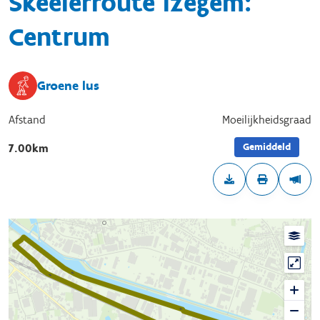
Skeelerroute Izegem:
Centrum
Groene lus
Afstand
Moeilijkheidsgraad
Gemiddeld
7.00km