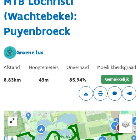
MTB Lochristi
(Wachtebeke):
Puyenbroeck
Groene lus
Afstand
Hoogtemeters
Onverhard
Moeilijkheidsgraad
Gemakkelijk
8.83km
43m
85.94%