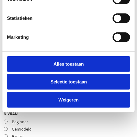
slecht
goed
Statistieken
STAAT VAN PARCOURS(ONDERGROND, BEGROEIING, ONDERHOUD)
Marketing
slecht
goed
Alles toestaan
WEER
Droog
Zonnig
Selectie toestaan
Bewolkt
Regen
Weigeren
Winters
NIVEAU
Beginner
Gemiddeld
Expert