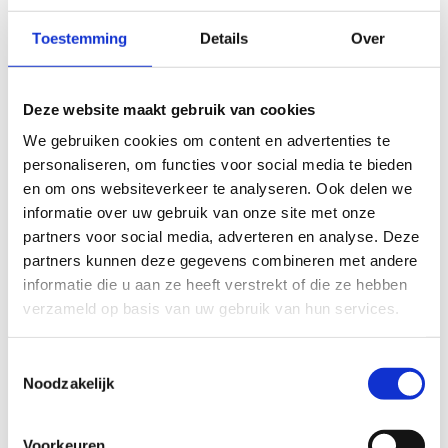
ALGEMENE BEOORDELING *
Toestemming
Details
Over
slecht
goed
Deze website maakt gebruik van cookies
FYSIEKE INSPANNING
We gebruiken cookies om content en advertenties te
personaliseren, om functies voor social media te bieden
en om ons websiteverkeer te analyseren. Ook delen we
licht
zwaar
informatie over uw gebruik van onze site met onze
partners voor social media, adverteren en analyse. Deze
TECHNISCHE MOEILIJKHEIDSGRAAD
partners kunnen deze gegevens combineren met andere
informatie die u aan ze heeft verstrekt of die ze hebben
verzameld op basis van uw gebruik van hun services.
makkelijk
moeilijk
BEWEGWIJZERING
Toestemmingsselectie
TIP:
ontbrekende signalisatie kan je melden via het
Noodzakelijk
Routemeldpunt
Voorkeuren