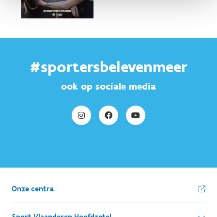
#sportersbelevenmeer
ook op sociale media
Onze centra
Sport Vlaanderen Hoofdzetel