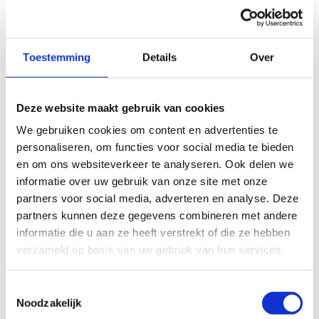
natuurgebieden, de ruime recreatiemogelijkheden en de meer
dan 80 horecazaken.
Dit afwisselende landschap maakt paardrijden hier heel
Toestemming
Details
Over
bijzonder.
Het ruiterpad is opgesplitst in vier verschillende lussen:
Deze website maakt gebruik van cookies
Oranje lus Kasterlee - Hoge Mouw:
4,46 km
We gebruiken cookies om content en advertenties te
personaliseren, om functies voor social media te bieden
Bruine lus Kasterlee - Witte Bergen:
6,32 km
en om ons websiteverkeer te analyseren. Ook delen we
informatie over uw gebruik van onze site met onze
Groene lus Kasterlee - Tielen:
14,5 km
partners voor social media, adverteren en analyse. Deze
Rode lus Kasterlee - Lichtaart:
17 km
partners kunnen deze gegevens combineren met andere
informatie die u aan ze heeft verstrekt of die ze hebben
Ontdek de ruiterroute met je eigen paard en geniet van de
verzameld op basis van uw gebruik van hun services.
natuurpracht van Kasterlee!
Startplaatsen
Toestemmingsselectie
Noodzakelijk
Herentalsesteenweg
64
2460
Kasterlee